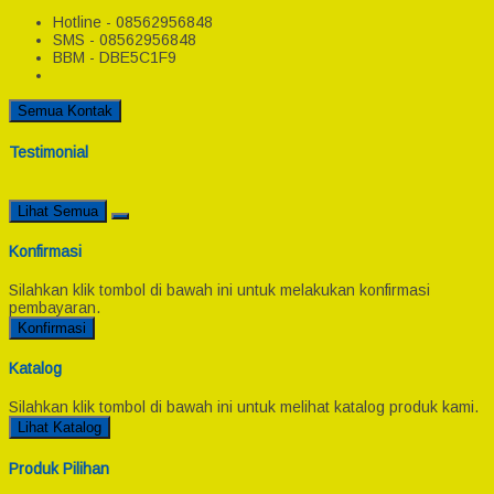
Hotline - 08562956848
SMS - 08562956848
BBM - DBE5C1F9
Semua Kontak
Testimonial
Lihat Semua
Konfirmasi
Silahkan klik tombol di bawah ini untuk melakukan konfirmasi
pembayaran.
Konfirmasi
Katalog
Silahkan klik tombol di bawah ini untuk melihat katalog produk kami.
Lihat Katalog
Produk Pilihan