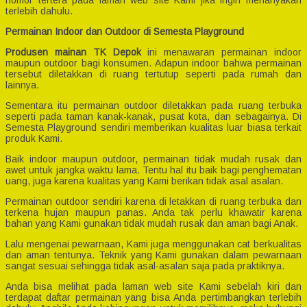
nomor tertera pada laman web site Kami jika ingin menanyakan
terlebih dahulu.
Permainan Indoor dan Outdoor di Semesta Playground
Produsen mainan TK Depok
ini menawaran permainan indoor
maupun outdoor bagi konsumen. Adapun indoor bahwa permainan
tersebut diletakkan di ruang tertutup seperti pada rumah dan
lainnya.
Sementara itu permainan outdoor diletakkan pada ruang terbuka
seperti pada taman kanak-kanak, pusat kota, dan sebagainya. Di
Semesta Playground sendiri memberikan kualitas luar biasa terkait
produk Kami.
Baik indoor maupun outdoor, permainan tidak mudah rusak dan
awet untuk jangka waktu lama. Tentu hal itu baik bagi penghematan
uang, juga karena kualitas yang Kami berikan tidak asal asalan.
Permainan outdoor sendiri karena di letakkan di ruang terbuka dan
terkena hujan maupun panas. Anda tak perlu khawatir karena
bahan yang Kami gunakan tidak mudah rusak dan aman bagi Anak.
Lalu mengenai pewarnaan, Kami juga menggunakan cat berkualitas
dan aman tentunya. Teknik yang Kami gunakan dalam pewarnaan
sangat sesuai sehingga tidak asal-asalan saja pada praktiknya.
Anda bisa melihat pada laman web site Kami sebelah kiri dan
terdapat daftar permainan yang bisa Anda pertimbangkan terlebih