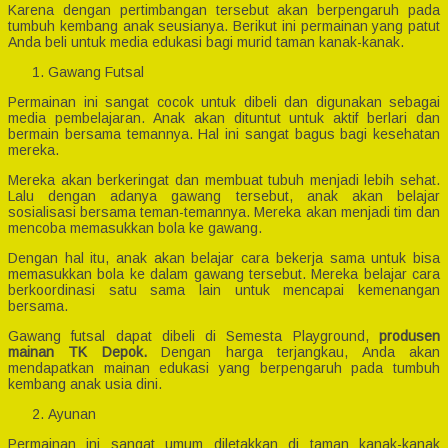
Karena dengan pertimbangan tersebut akan berpengaruh pada
tumbuh kembang anak seusianya. Berikut ini permainan yang patut
Anda beli untuk media edukasi bagi murid taman kanak-kanak.
Gawang Futsal
Permainan ini sangat cocok untuk dibeli dan digunakan sebagai
media pembelajaran. Anak akan dituntut untuk aktif berlari dan
bermain bersama temannya. Hal ini sangat bagus bagi kesehatan
mereka.
Mereka akan berkeringat dan membuat tubuh menjadi lebih sehat.
Lalu dengan adanya gawang tersebut, anak akan belajar
sosialisasi bersama teman-temannya. Mereka akan menjadi tim dan
mencoba memasukkan bola ke gawang.
Dengan hal itu, anak akan belajar cara bekerja sama untuk bisa
memasukkan bola ke dalam gawang tersebut. Mereka belajar cara
berkoordinasi satu sama lain untuk mencapai kemenangan
bersama.
Gawang futsal dapat dibeli di Semesta Playground,
produsen
mainan TK Depok.
Dengan harga terjangkau, Anda akan
mendapatkan mainan edukasi yang berpengaruh pada tumbuh
kembang anak usia dini.
Ayunan
Permainan ini sangat umum diletakkan di taman kanak-kanak