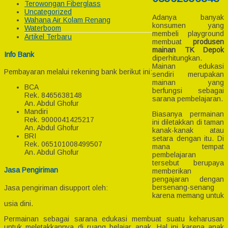
Terowongan Fiberglass
Uncategorized
Adanya banyak
Wahana Air Kolam Renang
konsumen yang
Waterboom
membeli playground
Artikel Terbaru
membuat
produsen
mainan TK Depok
Info Bank
diperhitungkan.
Mainan edukasi
Pembayaran melalui rekening bank berikut ini:
sendiri merupakan
mainan yang
BCA
berfungsi sebagai
Rek.
8465638148
sarana pembelajaran.
An. Abdul Ghofur
Mandiri
Biasanya permainan
Rek.
9000041425217
ini diletakkan di taman
An. Abdul Ghofur
kanak-kanak atau
BRI
setara dengan itu. Di
Rek.
065101008499507
mana tempat
An. Abdul Ghofur
pembelajaran
tersebut berupaya
Jasa Pengiriman
memberikan
pengajaran dengan
bersenang-senang
Jasa pengiriman disupport oleh:
karena memang untuk
usia dini.
Permainan sebagai sarana edukasi membuat suatu keharusan
untuk meletakkannya di ruang belajar anak. Hal ini karena anak