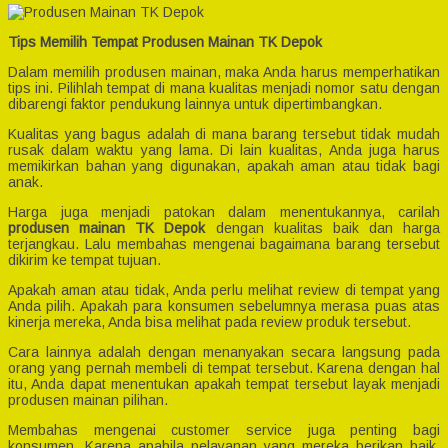
Tips Memilih Tempat Produsen Mainan TK Depok
Dalam memilih produsen mainan, maka Anda harus memperhatikan
tips ini. Pilihlah tempat di mana kualitas menjadi nomor satu dengan
dibarengi faktor pendukung lainnya untuk dipertimbangkan.
Kualitas yang bagus adalah di mana barang tersebut tidak mudah
rusak dalam waktu yang lama. Di lain kualitas, Anda juga harus
memikirkan bahan yang digunakan, apakah aman atau tidak bagi
anak.
Harga juga menjadi patokan dalam menentukannya, carilah
produsen mainan TK Depok
dengan kualitas baik dan harga
terjangkau. Lalu membahas mengenai bagaimana barang tersebut
dikirim ke tempat tujuan.
Apakah aman atau tidak, Anda perlu melihat review di tempat yang
Anda pilih. Apakah para konsumen sebelumnya merasa puas atas
kinerja mereka, Anda bisa melihat pada review produk tersebut.
Cara lainnya adalah dengan menanyakan secara langsung pada
orang yang pernah membeli di tempat tersebut. Karena dengan hal
itu, Anda dapat menentukan apakah tempat tersebut layak menjadi
produsen mainan pilihan.
Membahas mengenai customer service juga penting bagi
konsumen. Karena apabila pelayanan yang mereka berikan baik,