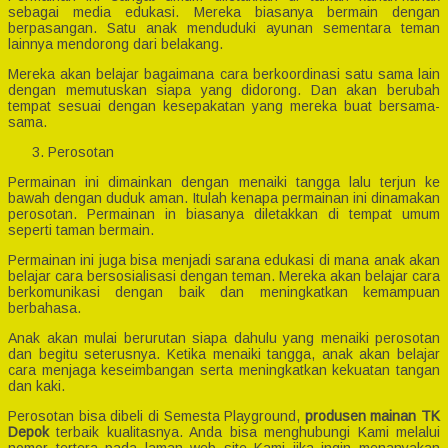
sebagai media edukasi. Mereka biasanya bermain dengan
berpasangan. Satu anak menduduki ayunan sementara teman
lainnya mendorong dari belakang.
Mereka akan belajar bagaimana cara berkoordinasi satu sama lain
dengan memutuskan siapa yang didorong. Dan akan berubah
tempat sesuai dengan kesepakatan yang mereka buat bersama-
sama.
Perosotan
Permainan ini dimainkan dengan menaiki tangga lalu terjun ke
bawah dengan duduk aman. Itulah kenapa permainan ini dinamakan
perosotan. Permainan in biasanya diletakkan di tempat umum
seperti taman bermain.
Permainan ini juga bisa menjadi sarana edukasi di mana anak akan
belajar cara bersosialisasi dengan teman. Mereka akan belajar cara
berkomunikasi dengan baik dan meningkatkan kemampuan
berbahasa.
Anak akan mulai berurutan siapa dahulu yang menaiki perosotan
dan begitu seterusnya. Ketika menaiki tangga, anak akan belajar
cara menjaga keseimbangan serta meningkatkan kekuatan tangan
dan kaki.
Perosotan bisa dibeli di Semesta Playground,
produsen mainan TK
Depok
terbaik kualitasnya. Anda bisa menghubungi Kami melalui