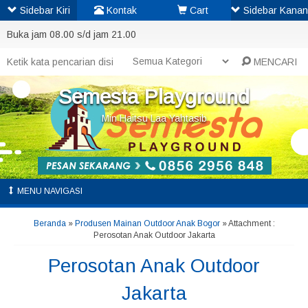
Sidebar Kiri
Kontak
Cart
Sidebar Kanan
Buka jam 08.00 s/d jam 21.00
MENCARI
Semesta Playground
Min Haitsu Laa Yahtasib
MENU NAVIGASI
Beranda
»
Produsen Mainan Outdoor Anak Bogor
» Attachment :
Perosotan Anak Outdoor Jakarta
Perosotan Anak Outdoor
Jakarta