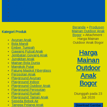
Pesanan
Cek Resi
Cek Biaya Kirim
Payment
Reseller
Afiliasi
Beranda
»
Produsen
Mainan Outdoor Anak
Kategori Produk
Bogor
» Attachment :
Harga Mainan
Ayunan Anak
Outdoor Anak Bogor
Bola Mandi
Ember Tumpah
Harga
Gawang Putsal Anak
Jembatan Goyang Anak
Mainan
Jungkitan Anak
Mainan Bola Dunia
Outdoor
Mangkok Putar
Patung Maskot Fiberglass
Anak
Perosotan Anak
Playground Ayunan
Bogor
Playground Indoor
Playground Outdoor Anak
Playground Perosotan
Playground Rumah
Diunggah pada 23
Playground Taman Anak
Juli 2020
Sepeda Bebek Air
Tangga Pelangi Anak
Download Gambar