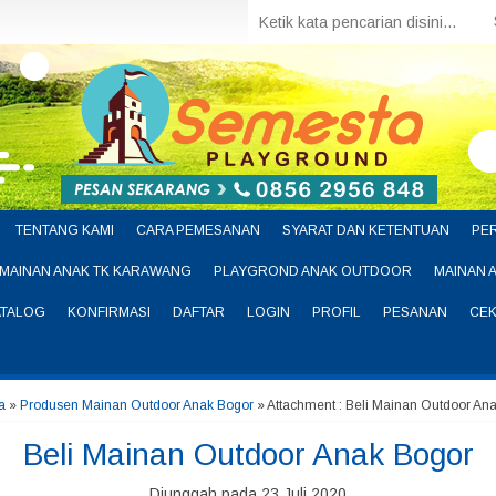
TENTANG KAMI
CARA PEMESANAN
SYARAT DAN KETENTUAN
PE
MAINAN ANAK TK KARAWANG
PLAYGROND ANAK OUTDOOR
MAINAN 
ATALOG
KONFIRMASI
DAFTAR
LOGIN
PROFIL
PESANAN
CEK
a
»
Produsen Mainan Outdoor Anak Bogor
» Attachment : Beli Mainan Outdoor An
Beli Mainan Outdoor Anak Bogor
Diunggah pada 23 Juli 2020