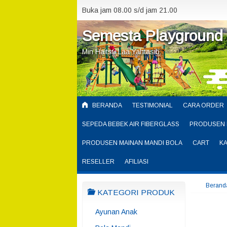
Buka jam 08.00 s/d jam 21.00
Semesta Playground
Min Haitsu Laa Yahtasib
BERANDA
TESTIMONIAL
CARA ORDER
SEPEDA BEBEK AIR FIBERGLASS
PRODUSEN 
PRODUSEN MAINAN MANDI BOLA
CART
K
RESELLER
AFILIASI
Berand
KATEGORI PRODUK
Ayunan Anak