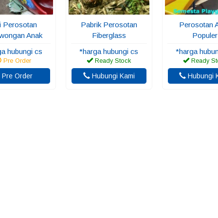
i Perosotan
Pabrik Perosotan
Perosotan 
wongan Anak
Fiberglass
Populer
ga hubungi cs
*harga hubungi cs
*harga hubun
Pre Order
Ready Stock
Ready St
Pre Order
Hubungi Kami
Hubungi 