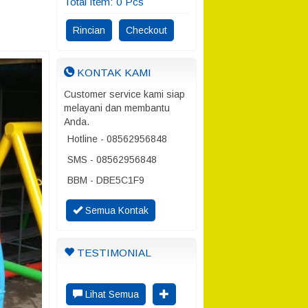
Total Item:
0
Pcs
Rincian
Checkout
KONTAK KAMI
Customer service kami siap
melayani dan membantu
Anda.
Hotline - 08562956848
SMS - 08562956848
BBM - DBE5C1F9
Semua Kontak
TESTIMONIAL
Lihat Semua