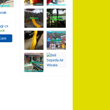
Anak
gi cs
ock
Kami