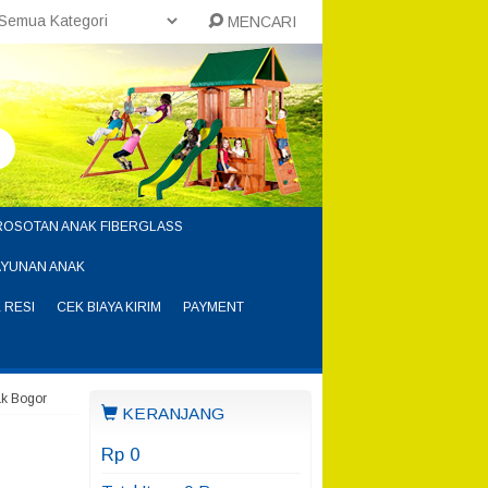
MENCARI
ROSOTAN ANAK FIBERGLASS
AYUNAN ANAK
 RESI
CEK BIAYA KIRIM
PAYMENT
ak Bogor
KERANJANG
Rp 0