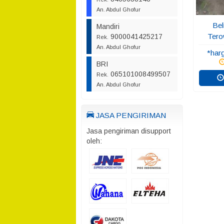
An. Abdul Ghofur
Bel
Mandiri
Tero
9000041425217
Rek.
An. Abdul Ghofur
*har
BRI
065101008499507
Rek.
An. Abdul Ghofur
JASA PENGIRIMAN
Jasa pengiriman disupport
oleh: