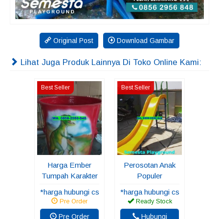
Original Post
Download Gambar
Lihat Juga Produk Lainnya Di Toko Online Kami:
Best Seller
Best Seller
Harga Ember
Perosotan Anak
Tumpah Karakter
Populer
*harga hubungi cs
*harga hubungi cs
Pre Order
Ready Stock
Pre Order
Hubungi