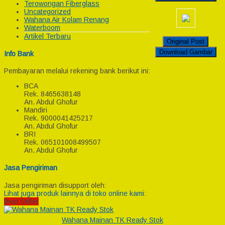
Terowongan Fiberglass
Uncategorized
Wahana Air Kolam Renang
Waterboom
Artikel Terbaru
Original Post
Download Gambar
Info Bank
Pembayaran melalui rekening bank berikut ini:
BCA
Rek.
8465638148
An. Abdul Ghofur
Mandiri
Rek.
9000041425217
An. Abdul Ghofur
BRI
Rek.
065101008499507
An. Abdul Ghofur
Jasa Pengiriman
Jasa pengiriman disupport oleh:
Lihat juga produk lainnya di toko online kami:
Best Seller
Wahana Mainan TK Ready Stok