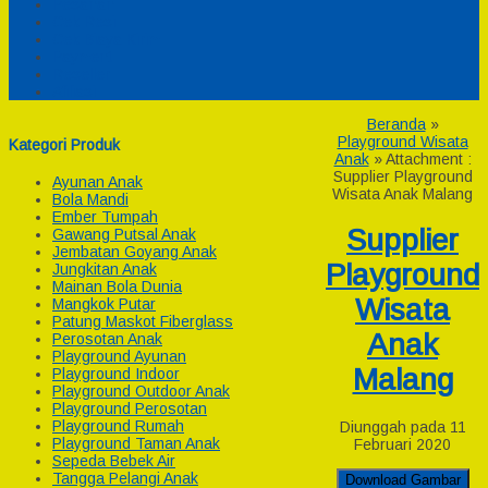
Pesanan
Cek Resi
Cek Biaya Kirim
Payment
Reseller
Afiliasi
Beranda
»
Playground Wisata
Kategori Produk
Anak
» Attachment :
Supplier Playground
Ayunan Anak
Wisata Anak Malang
Bola Mandi
Ember Tumpah
Supplier
Gawang Putsal Anak
Jembatan Goyang Anak
Playground
Jungkitan Anak
Mainan Bola Dunia
Wisata
Mangkok Putar
Patung Maskot Fiberglass
Anak
Perosotan Anak
Playground Ayunan
Malang
Playground Indoor
Playground Outdoor Anak
Playground Perosotan
Playground Rumah
Diunggah pada 11
Playground Taman Anak
Februari 2020
Sepeda Bebek Air
Tangga Pelangi Anak
Download Gambar