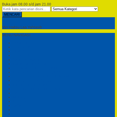
Buka jam 08.00 s/d jam 21.00
MENCARI
Semesta Playground
Min Haitsu Laa Yahtasib
MENU NAVIGASI
Beranda
Testimonial
Cara Order
Tentang Kami
Cara Pemesanan
Syarat dan Ketentuan
Perosotan Anak Fiberglass
Sepeda Bebek Air Fiberglass
Produsen Mainan Anak TK Karawang
Playgrond Anak Outdoor
Mainan Ayunan Anak
Produsen Mainan Mandi Bola
Cart
Katalog
Konfirmasi
Daftar
Login
Profil