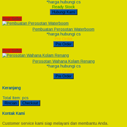
*harga hubungi cs
Ready Stock
Hubungi Kami
Best Seller
Pembuatan Perosotan Waterboom
*harga hubungi cs
Pre Order
Pre Order
Best Seller
Perosotan Wahana Kolam Renang
*harga hubungi cs
Pre Order
Pre Order
Keranjang
Total Item:
pcs
Rincian
Checkout
Kontak Kami
Customer service kami siap melayani dan membantu Anda.