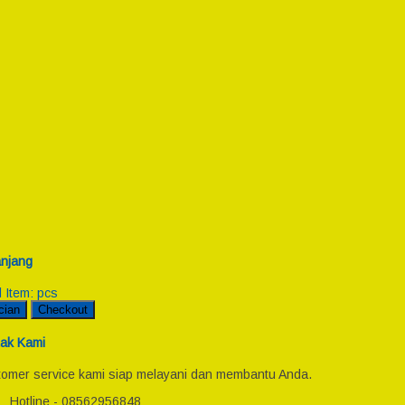
njang
l Item:
pcs
cian
Checkout
ak Kami
omer service kami siap melayani dan membantu Anda.
Hotline - 08562956848