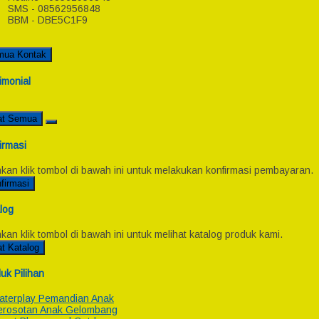
SMS - 08562956848
BBM - DBE5C1F9
mua Kontak
imonial
at Semua
irmasi
hkan klik tombol di bawah ini untuk melakukan konfirmasi pembayaran.
firmasi
log
hkan klik tombol di bawah ini untuk melihat katalog produk kami.
at Katalog
uk Pilihan