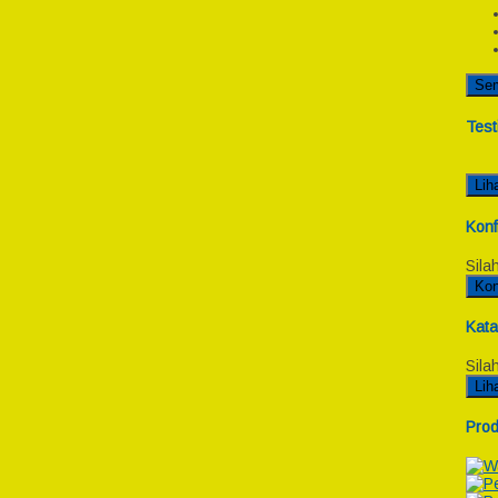
Se
Test
Lih
Konf
Sila
Kon
Kata
Sila
Lih
Prod