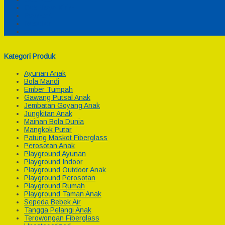
Cek Biaya Kirim
Payment
Reseller
Afiliasi
Kategori Produk
Ayunan Anak
Bola Mandi
Ember Tumpah
Gawang Putsal Anak
Jembatan Goyang Anak
Jungkitan Anak
Mainan Bola Dunia
Mangkok Putar
Patung Maskot Fiberglass
Perosotan Anak
Playground Ayunan
Playground Indoor
Playground Outdoor Anak
Playground Perosotan
Playground Rumah
Playground Taman Anak
Sepeda Bebek Air
Tangga Pelangi Anak
Terowongan Fiberglass