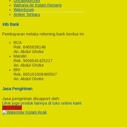
Uncategorized
Wahana Air Kolam Renang
Waterboom
Artikel Terbaru
Info Bank
Pembayaran melalui rekening bank berikut ini:
BCA
Rek.
8465638148
An. Abdul Ghofur
Mandiri
Rek.
9000041425217
An. Abdul Ghofur
BRI
Rek.
065101008499507
An. Abdul Ghofur
Jasa Pengiriman
Jasa pengiriman disupport oleh:
Lihat juga produk lainnya di toko online kami:
Best Seller