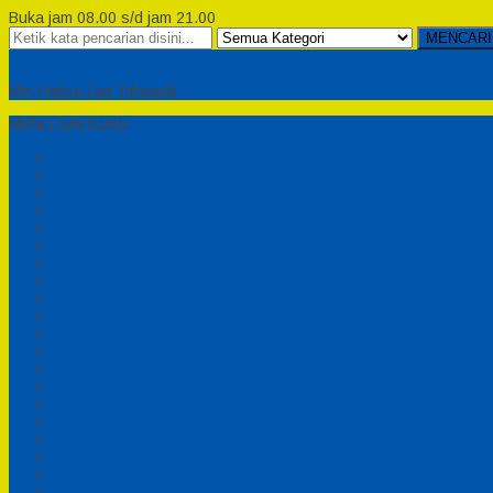
Buka jam 08.00 s/d jam 21.00
MENCARI
Semesta Playground
Min Haitsu Laa Yahtasib
MENU NAVIGASI
Beranda
Testimonial
Cara Order
Tentang Kami
Cara Pemesanan
Syarat dan Ketentuan
Perosotan Anak Fiberglass
Sepeda Bebek Air Fiberglass
Produsen Mainan Anak TK Karawang
Playgrond Anak Outdoor
Mainan Ayunan Anak
Produsen Mainan Mandi Bola
Cart
Katalog
Konfirmasi
Daftar
Login
Profil
Pesanan
Cek Resi