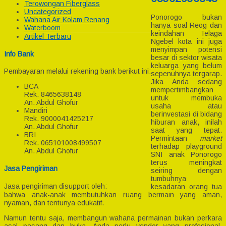
Terowongan Fiberglass
Uncategorized
Ponorogo bukan
Wahana Air Kolam Renang
hanya soal Reog dan
Waterboom
keindahan Telaga
Artikel Terbaru
Ngebel kota ini juga
menyimpan potensi
Info Bank
besar di sektor wisata
keluarga yang belum
Pembayaran melalui rekening bank berikut ini:
sepenuhnya tergarap.
Jika Anda sedang
BCA
mempertimbangkan
Rek.
8465638148
untuk membuka
An. Abdul Ghofur
usaha atau
Mandiri
berinvestasi di bidang
Rek.
9000041425217
hiburan anak, inilah
An. Abdul Ghofur
saat yang tepat.
BRI
Permintaan
market
Rek.
065101008499507
terhadap playground
An. Abdul Ghofur
SNI anak Ponorogo
terus meningkat
Jasa Pengiriman
seiring dengan
tumbuhnya
Jasa pengiriman disupport oleh:
kesadaran orang tua
bahwa anak-anak membutuhkan ruang bermain yang aman,
nyaman, dan tentunya edukatif.
Namun tentu saja, membangun wahana permainan bukan perkara