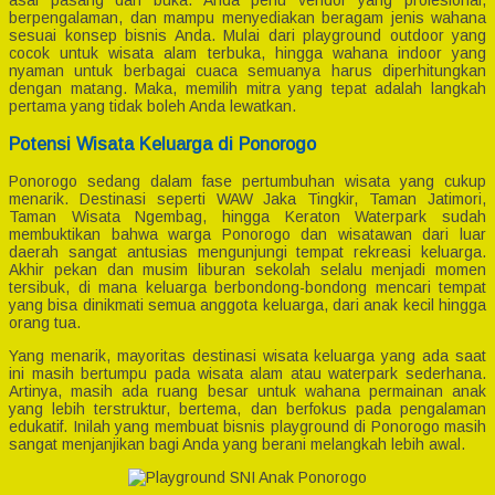
asal pasang dan buka. Anda perlu vendor yang profesional,
berpengalaman, dan mampu menyediakan beragam jenis wahana
sesuai konsep bisnis Anda. Mulai dari playground outdoor yang
cocok untuk wisata alam terbuka, hingga wahana indoor yang
nyaman untuk berbagai cuaca semuanya harus diperhitungkan
dengan matang. Maka, memilih mitra yang tepat adalah langkah
pertama yang tidak boleh Anda lewatkan.
Potensi Wisata Keluarga di Ponorogo
Ponorogo sedang dalam fase pertumbuhan wisata yang cukup
menarik. Destinasi seperti WAW Jaka Tingkir, Taman Jatimori,
Taman Wisata Ngembag, hingga Keraton Waterpark sudah
membuktikan bahwa warga Ponorogo dan wisatawan dari luar
daerah sangat antusias mengunjungi tempat rekreasi keluarga.
Akhir pekan dan musim liburan sekolah selalu menjadi momen
tersibuk, di mana keluarga berbondong-bondong mencari tempat
yang bisa dinikmati semua anggota keluarga, dari anak kecil hingga
orang tua.
Yang menarik, mayoritas destinasi wisata keluarga yang ada saat
ini masih bertumpu pada wisata alam atau waterpark sederhana.
Artinya, masih ada ruang besar untuk wahana permainan anak
yang lebih terstruktur, bertema, dan berfokus pada pengalaman
edukatif. Inilah yang membuat bisnis playground di Ponorogo masih
sangat menjanjikan bagi Anda yang berani melangkah lebih awal.