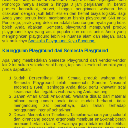
Ponorogo hanya sekitar 2 hingga 3 jam perjalanan. Ini berarti
proses konsultasi, survei, hingga pengiriman wahana bisa
dilakukan dengan jauh lebih efisien dan hemat biaya logistik. Bagi
Anda yang serius ingin membangun bisnis playground SNI anak
Ponorogo, jarak yang dekat ini adalah keuntungan nyata yang tidak
boleh Anda abaikan. Semesta playground mempunyai produk
playground kayu yang amat pupuler dan cocok untuk Anda yang
menginginkan playground lebih ke nuansa alam dan elegan, baca
yuk artikelnya
Spesialis Playground Kayu Bandung.
Keunggulan Playground dari Semesta Playground
Apa yang membedakan Semesta Playground dari vendor-vendor
lain? Ini bukan sekadar soal harga, tapi soal keseluruhan nilai yang
Anda dapatkan:
Sudah Bersertifikasi SNI. Semua produk wahana dari
Semesta Playground telah memenuhi Standar Nasional
Indonesia (SNI), sehingga Anda tidak perlu khawatir soal
keamanan dan legalitas wahana yang Anda pasang.
Bahan Aman untuk Anak-anak. Wahana dibuat dari material
pilihan yang ramah anak tidak mudah berkarat, tidak
mengandung zat berbahaya, dan tahan terhadap
penggunaan intensif sehari-hari.
Desain Menarik dan Timeless. Tampilan wahana yang colorful
dan dirancang secara ergonomis membuat anak-anak betah
bermain berlama-lama. Desainnya juga tidak mudah terlihat