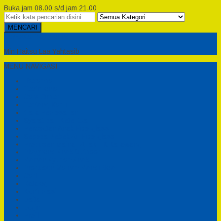
Buka jam 08.00 s/d jam 21.00
MENCARI
Semesta Playground
Min Haitsu Laa Yahtasib
MENU NAVIGASI
Beranda
Testimonial
Cara Order
Tentang Kami
Cara Pemesanan
Syarat dan Ketentuan
Perosotan Anak Fiberglass
Sepeda Bebek Air Fiberglass
Produsen Mainan Anak TK Karawang
Playgrond Anak Outdoor
Mainan Ayunan Anak
Produsen Mainan Mandi Bola
Cart
Katalog
Konfirmasi
Daftar
Login
Profil