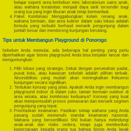
belajar seperti area berkebun mini, laboratorium sains anak,
atau wahana kreativitas menjadi daya tarik tersendiri bagi
orang tua yang ingin liburan anak tetap bermanfaat.
Paket Kombinasi Menggabungkan kolam renang anak,
wahana bermain, dan area kuliner dalam satu lokasi adalah
formula yang terbukti berhasil menarik pengunjung dalam
jumlah besar dan mendorong kunjungan berulang.
Tips untuk Membangun Playground di Ponorogo
Sebelum Anda memulai, ada beberapa hal penting yang perlu
diperhatikan agar bisnis playground Anda bisa berjalan lancar dan
menguntungkan:
Pilih lokasi yang strategis. Dekat dengan perumahan padat,
pusat kota, atau kawasan sekolah adalah pilihan terbaik.
Aksesibilitas yang mudah akan meningkatkan frekuensi
kunjungan secara signifikan.
Tentukan konsep yang jelas. Apakah Anda ingin membangun
playground indoor di dalam ruko, taman bermain outdoor di
area wisata, atau kombinasi keduanya? Konsep yang kuat
akan mempermudah proses pemasaran dan menarik segmen
pengunjung yang tepat.
Prioritaskan keamanan. Pastikan setiap wahana yang Anda
pasang sudah memenuhi standar keamanan nasional.
Wahana yang bersertifikasi SNI bukan hanya melindungi
anak-anak dari risiko cedera, tetapi juga memberikan
kepercayaan kepada orang tua bahwa bisnis Anda layak