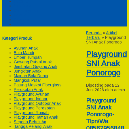
Pesanan
Cek Resi
Cek Biaya Kirim
Payment
Reseller
Afiliasi
Beranda
»
Artikel
Terbaru
» Playground
Kategori Produk
SNI Anak Ponorogo
Ayunan Anak
Playground
Bola Mandi
Ember Tumpah
SNI Anak
Gawang Putsal Anak
Jembatan Goyang Anak
Ponorogo
Jungkitan Anak
Mainan Bola Dunia
Mangkok Putar
Patung Maskot Fiberglass
Diposting pada 12
Perosotan Anak
Juni 2026 oleh admin
Playground Ayunan
Playground Indoor
Playground
Playground Outdoor Anak
SNI Anak
Playground Perosotan
Playground Rumah
Ponorogo-
Playground Taman Anak
Tlpn/Wa
Sepeda Bebek Air
Tangga Pelangi Anak
08562956848