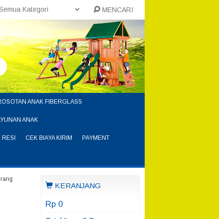
MENCARI
ROSOTAN ANAK FIBERGLASS
AYUNAN ANAK
 RESI
CEK BIAYA KIRIM
PAYMENT
erang
KERANJANG
Rp 0