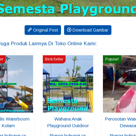
Original Post
Download Gambar
Juga Produk Lainnya Di Toko Online Kami:
ler
Best Seller
Popular!
alis Waterboom
Wahana Anak
Perosotan Wa
Kolam
Playground Outdoor
Dewas
ga hubungi cs
*harga hubungi cs
*harga hubun