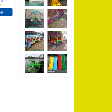
er
er