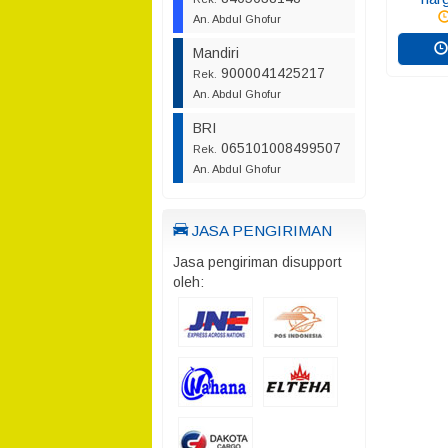
An. Abdul Ghofur
Mandiri
9000041425217
Rek.
An. Abdul Ghofur
BRI
065101008499507
Rek.
An. Abdul Ghofur
JASA PENGIRIMAN
Jasa pengiriman disupport
oleh: