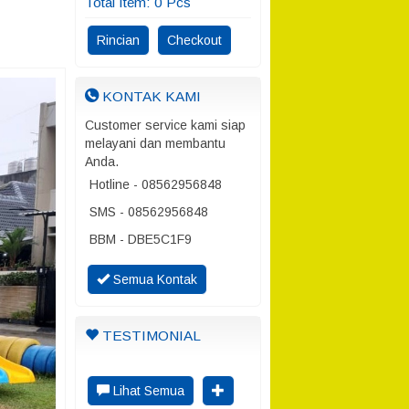
Total Item:
0
Pcs
Rincian
Checkout
KONTAK KAMI
Customer service kami siap
melayani dan membantu
Anda.
Hotline - 08562956848
SMS - 08562956848
BBM - DBE5C1F9
Semua Kontak
TESTIMONIAL
Lihat Semua