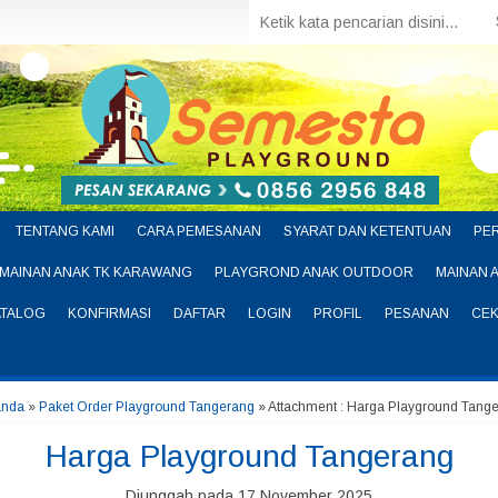
TENTANG KAMI
CARA PEMESANAN
SYARAT DAN KETENTUAN
PE
MAINAN ANAK TK KARAWANG
PLAYGROND ANAK OUTDOOR
MAINAN 
ATALOG
KONFIRMASI
DAFTAR
LOGIN
PROFIL
PESANAN
CEK
anda
»
Paket Order Playground Tangerang
» Attachment : Harga Playground Tang
Harga Playground Tangerang
Diunggah pada 17 November 2025