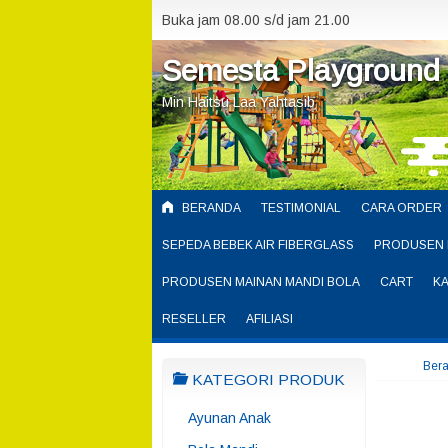
Buka jam 08.00 s/d jam 21.00
Semesta Playground
Min Haitsu Laa Yahtasib
BERANDA
TESTIMONIAL
CARA ORDER
SEPEDA BEBEK AIR FIBERGLASS
PRODUSEN 
PRODUSEN MAINAN MANDI BOLA
CART
K
RESELLER
AFILIASI
Ber
KATEGORI PRODUK
Ayunan Anak