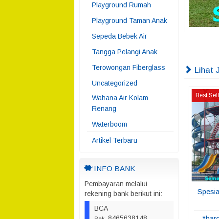
Playground Rumah
Playground Taman Anak
Sepeda Bebek Air
Tangga Pelangi Anak
Terowongan Fiberglass
Lihat 
Uncategorized
Best Sel
Wahana Air Kolam
Renang
Waterboom
Artikel Terbaru
INFO BANK
Pembayaran melalui
Spesi
rekening bank berikut ini:
BCA
*har
8465638148
Rek.