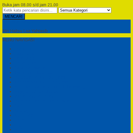
Buka jam 08.00 s/d jam 21.00
MENCARI
Semesta Playground
Min Haitsu Laa Yahtasib
MENU NAVIGASI
Beranda
Testimonial
Cara Order
Tentang Kami
Cara Pemesanan
Syarat dan Ketentuan
Perosotan Anak Fiberglass
Sepeda Bebek Air Fiberglass
Produsen Mainan Anak TK Karawang
Playgrond Anak Outdoor
Mainan Ayunan Anak
Produsen Mainan Mandi Bola
Cart
Katalog
Konfirmasi
Daftar
Login
Profil