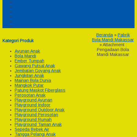
Pesanan
Cek Resi
Cek Biaya Kirim
Payment
Reseller
Afiliasi
Beranda
»
Pabrik
Bola Mandi Makassar
Kategori Produk
» Attachment :
Pengadaan Bola
Ayunan Anak
Mandi Makassar
Bola Mandi
Ember Tumpah
Gawang Putsal Anak
Jembatan Goyang Anak
Jungkitan Anak
Mainan Bola Dunia
Mangkok Putar
Patung Maskot Fiberglass
Perosotan Anak
Playground Ayunan
Playground Indoor
Playground Outdoor Anak
Playground Perosotan
Playground Rumah
Playground Taman Anak
Sepeda Bebek Air
Tangga Pelangi Anak