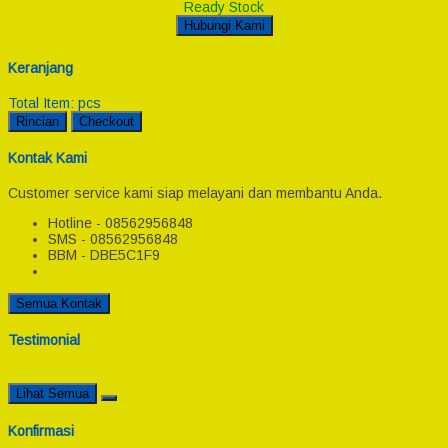
Ready Stock
Hubungi Kami
Keranjang
Total Item:
pcs
Rincian
Checkout
Kontak Kami
Customer service kami siap melayani dan membantu Anda.
Hotline - 08562956848
SMS - 08562956848
BBM - DBE5C1F9
Semua Kontak
Testimonial
Lihat Semua
Konfirmasi