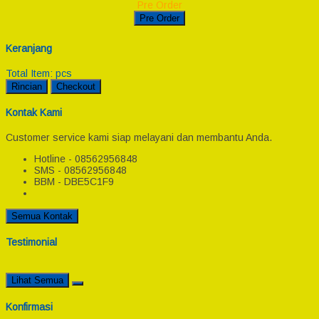
Pre Order
Pre Order
Keranjang
Total Item:
pcs
Rincian
Checkout
Kontak Kami
Customer service kami siap melayani dan membantu Anda.
Hotline - 08562956848
SMS - 08562956848
BBM - DBE5C1F9
Semua Kontak
Testimonial
Lihat Semua
Konfirmasi