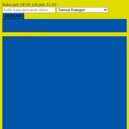
Buka jam 08.00 s/d jam 21.00
MENCARI
Semesta Playground
Min Haitsu Laa Yahtasib
MENU NAVIGASI
Beranda
Testimonial
Cara Order
Tentang Kami
Cara Pemesanan
Syarat dan Ketentuan
Perosotan Anak Fiberglass
Sepeda Bebek Air Fiberglass
Produsen Mainan Anak TK Karawang
Playgrond Anak Outdoor
Mainan Ayunan Anak
Produsen Mainan Mandi Bola
Cart
Katalog
Konfirmasi
Daftar
Login
Profil