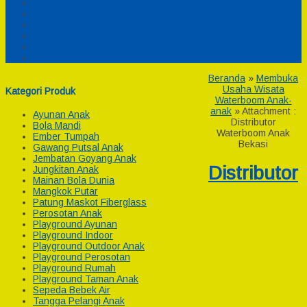
Pesanan
Cek Resi
Cek Biaya Kirim
Payment
Reseller
Afiliasi
Beranda
»
Membuka
Usaha Wisata
Kategori Produk
Waterboom Anak-
anak
» Attachment :
Ayunan Anak
Distributor
Bola Mandi
Waterboom Anak
Ember Tumpah
Bekasi
Gawang Putsal Anak
Jembatan Goyang Anak
Distributor
Jungkitan Anak
Mainan Bola Dunia
Mangkok Putar
Patung Maskot Fiberglass
Perosotan Anak
Playground Ayunan
Playground Indoor
Playground Outdoor Anak
Playground Perosotan
Playground Rumah
Playground Taman Anak
Sepeda Bebek Air
Tangga Pelangi Anak