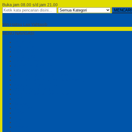
Buka jam 08.00 s/d jam 21.00
MENCARI
Semesta Playground
Min Haitsu Laa Yahtasib
MENU NAVIGASI
Beranda
Testimonial
Cara Order
Tentang Kami
Cara Pemesanan
Syarat dan Ketentuan
Perosotan Anak Fiberglass
Sepeda Bebek Air Fiberglass
Produsen Mainan Anak TK Karawang
Playgrond Anak Outdoor
Mainan Ayunan Anak
Produsen Mainan Mandi Bola
Cart
Katalog
Konfirmasi
Daftar
Login
Profil
Pesanan
Cek Resi