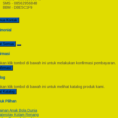
SMS - 08562956848
BBM - DBE5C1F9
mua Kontak
imonial
at Semua
irmasi
hkan klik tombol di bawah ini untuk melakukan konfirmasi pembayaran.
firmasi
log
hkan klik tombol di bawah ini untuk melihat katalog produk kami.
at Katalog
uk Pilihan