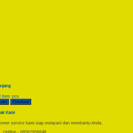
njang
l Item:
pcs
cian
Checkout
ak Kami
omer service kami siap melayani dan membantu Anda.
Hotline - 08562956848