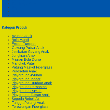
Cek Biaya Kirim
Payment
Reseller
Afiliasi
Kategori Produk
Ayunan Anak
Bola Mandi
Ember Tumpah
Gawang Putsal Anak
Jembatan Goyang Anak
Jungkitan Anak
Mainan Bola Dunia
Mangkok Putar
Patung Maskot Fiberglass
Perosotan Anak
Playground Ayunan
Playground Indoor
Playground Outdoor Anak
Playground Perosotan
Playground Rumah
Playground Taman Anak
Sepeda Bebek Air
Tangga Pelangi Anak
Terowongan Fiberglass