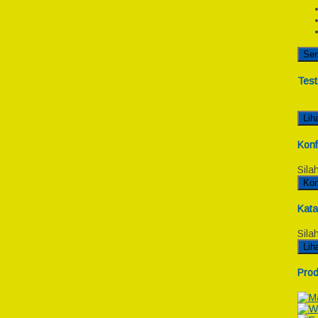
Se
Test
Lih
Konf
Sila
Kon
Kata
Sila
Lih
Prod