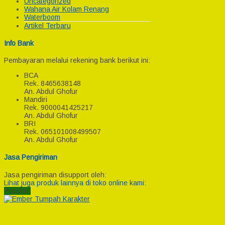
Uncategorized
Wahana Air Kolam Renang
Waterboom
Artikel Terbaru
Info Bank
Pembayaran melalui rekening bank berikut ini:
BCA
Rek.
8465638148
An. Abdul Ghofur
Mandiri
Rek.
9000041425217
An. Abdul Ghofur
BRI
Rek.
065101008499507
An. Abdul Ghofur
Jasa Pengiriman
Jasa pengiriman disupport oleh:
Lihat juga produk lainnya di toko online kami:
Popular!