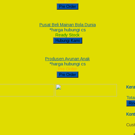
Pre Order
Pre Order
Pusat Beli Mainan Bola Dunia
*harga hubungi cs
Ready Stock
Hubungi Kami
Produsen Ayunan Anak
*harga hubungi cs
Pre Order
Pre Order
Kera
Tota
Rin
Kont
Cust