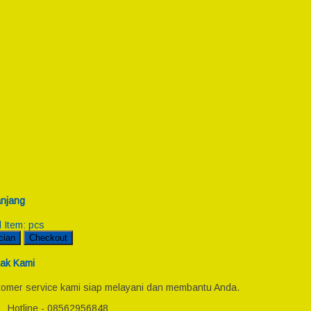
njang
l Item:
pcs
cian
Checkout
ak Kami
omer service kami siap melayani dan membantu Anda.
Hotline - 08562956848