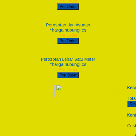
Pre Order
Pre Order
Perosotan dan Ayunan
*harga hubungi cs
Pre Order
Pre Order
Perosotan Lebar Satu Meter
*harga hubungi cs
Pre Order
Pre Order
Kera
Tota
Rin
Kont
Cust