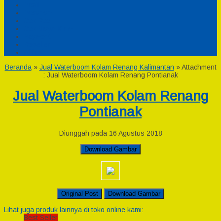
Profil
Pesanan
Cek Resi
Cek Biaya Kirim
Payment
Reseller
Afiliasi
Beranda
»
Jual Waterboom Kolam Renang Kalimantan
» Attachment
: Jual Waterboom Kolam Renang Pontianak
Jual Waterboom Kolam Renang
Pontianak
Diunggah pada 16 Agustus 2018
Download Gambar
Original Post
Download Gambar
Lihat juga produk lainnya di toko online kami:
Best Seller