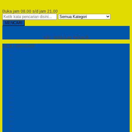
Buka jam 08.00 s/d jam 21.00
MENCARI
Semesta Playground
Min Haitsu Laa Yahtasib
MENU NAVIGASI
Beranda
Testimonial
Cara Order
Tentang Kami
Cara Pemesanan
Syarat dan Ketentuan
Perosotan Anak Fiberglass
Sepeda Bebek Air Fiberglass
Produsen Mainan Anak TK Karawang
Playgrond Anak Outdoor
Mainan Ayunan Anak
Produsen Mainan Mandi Bola
Cart
Katalog
Konfirmasi
Daftar
Login