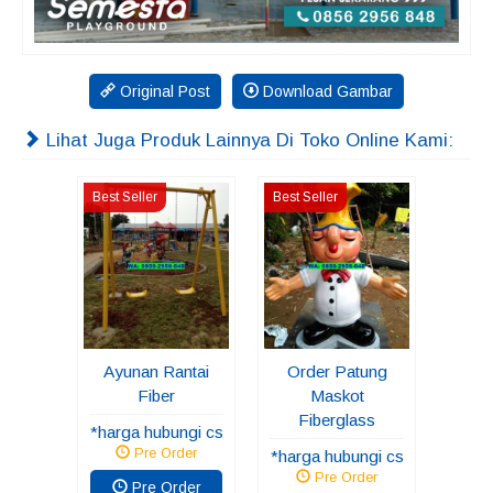
Original Post
Download Gambar
Lihat Juga Produk Lainnya Di Toko Online Kami:
Best Seller
Best Seller
Ayunan Rantai
Order Patung
Fiber
Maskot
Fiberglass
*harga hubungi cs
Pre Order
*harga hubungi cs
Pre Order
Pre Order