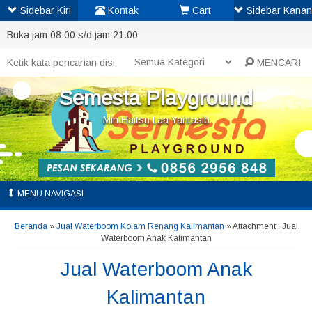
Sidebar Kiri
Kontak
Cart
Sidebar Kanan
Buka jam 08.00 s/d jam 21.00
MENCARI
Semesta Playground
Min Haitsu Laa Yahtasib
MENU NAVIGASI
Beranda
»
Jual Waterboom Kolam Renang Kalimantan
» Attachment : Jual
Waterboom Anak Kalimantan
Jual Waterboom Anak
Kalimantan