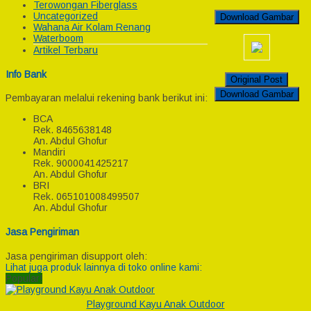
Terowongan Fiberglass
Uncategorized
Download Gambar
Wahana Air Kolam Renang
Waterboom
Artikel Terbaru
Info Bank
Original Post
Download Gambar
Pembayaran melalui rekening bank berikut ini:
BCA
Rek.
8465638148
An. Abdul Ghofur
Mandiri
Rek.
9000041425217
An. Abdul Ghofur
BRI
Rek.
065101008499507
An. Abdul Ghofur
Jasa Pengiriman
Jasa pengiriman disupport oleh:
Lihat juga produk lainnya di toko online kami:
Popular!
Playground Kayu Anak Outdoor