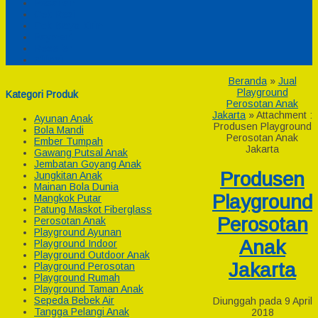
Pesanan
Cek Resi
Cek Biaya Kirim
Payment
Reseller
Afiliasi
Beranda
»
Jual
Playground
Kategori Produk
Perosotan Anak
Jakarta
» Attachment :
Ayunan Anak
Produsen Playground
Bola Mandi
Perosotan Anak
Ember Tumpah
Jakarta
Gawang Putsal Anak
Jembatan Goyang Anak
Produsen
Jungkitan Anak
Mainan Bola Dunia
Playground
Mangkok Putar
Patung Maskot Fiberglass
Perosotan
Perosotan Anak
Playground Ayunan
Anak
Playground Indoor
Playground Outdoor Anak
Jakarta
Playground Perosotan
Playground Rumah
Playground Taman Anak
Sepeda Bebek Air
Diunggah pada 9 April
Tangga Pelangi Anak
2018