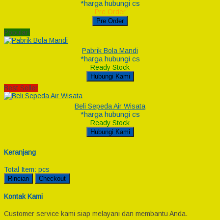
*harga hubungi cs
Pre Order
Pre Order
Popular!
Pabrik Bola Mandi
*harga hubungi cs
Ready Stock
Hubungi Kami
Best Seller
Beli Sepeda Air Wisata
*harga hubungi cs
Ready Stock
Hubungi Kami
Keranjang
Total Item:
pcs
Rincian
Checkout
Kontak Kami
Customer service kami siap melayani dan membantu Anda.