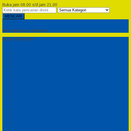
Buka jam 08.00 s/d jam 21.00
MENCARI
Semesta Playground
Min Haitsu Laa Yahtasib
MENU NAVIGASI
Beranda
Testimonial
Cara Order
Tentang Kami
Cara Pemesanan
Syarat dan Ketentuan
Perosotan Anak Fiberglass
Sepeda Bebek Air Fiberglass
Produsen Mainan Anak TK Karawang
Playgrond Anak Outdoor
Mainan Ayunan Anak
Produsen Mainan Mandi Bola
Cart
Katalog
Konfirmasi
Daftar
Login
Profil