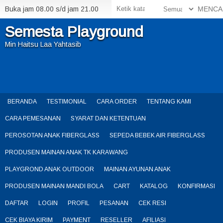
Buka jam 08.00 s/d jam 21.00
MENCA
Semesta Playground
Min Haitsu Laa Yahtasib
BERANDA
TESTIMONIAL
CARA ORDER
TENTANG KAMI
CARA PEMESANAN
SYARAT DAN KETENTUAN
PEROSOTAN ANAK FIBERGLASS
SEPEDA BEBEK AIR FIBERGLASS
PRODUSEN MAINAN ANAK TK KARAWANG
PLAYGROND ANAK OUTDOOR
MAINAN AYUNAN ANAK
PRODUSEN MAINAN MANDI BOLA
CART
KATALOG
KONFIRMASI
DAFTAR
LOGIN
PROFIL
PESANAN
CEK RESI
CEK BIAYA KIRIM
PAYMENT
RESELLER
AFILIASI