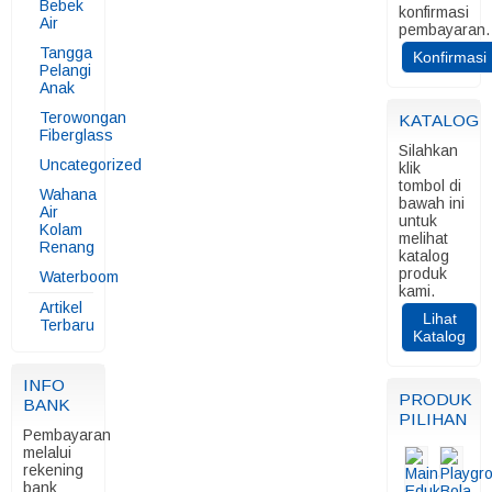
Bebek
konfirmasi
Air
pembayaran.
Tangga
Konfirmasi
Pelangi
Anak
Terowongan
KATALOG
Fiberglass
Silahkan
Uncategorized
klik
tombol di
Wahana
bawah ini
Air
untuk
Kolam
melihat
Renang
katalog
produk
Waterboom
kami.
Artikel
Lihat
Terbaru
Katalog
INFO
PRODUK
BANK
PILIHAN
Pembayaran
melalui
rekening
bank