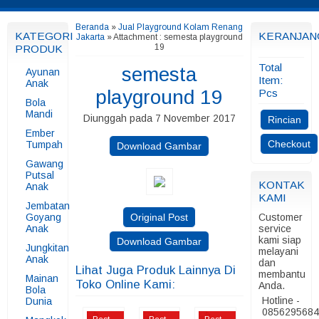
Beranda
»
Jual Playground Kolam Renang
KATEGORI
KERANJAN
Jakarta
» Attachment : semesta playground
19
PRODUK
Total
semesta
Ayunan
Item:
Anak
playground 19
Pcs
Bola
Mandi
Diunggah pada 7 November 2017
Rincian
Ember
Checkout
Tumpah
Download Gambar
Gawang
Putsal
KONTAK
Anak
KAMI
Jembatan
Goyang
Original Post
Customer
Anak
service
kami siap
Download Gambar
Jungkitan
melayani
Anak
dan
Lihat Juga Produk Lainnya Di
membantu
Mainan
Toko Online Kami:
Anda.
Bola
Hotline -
Dunia
085629568