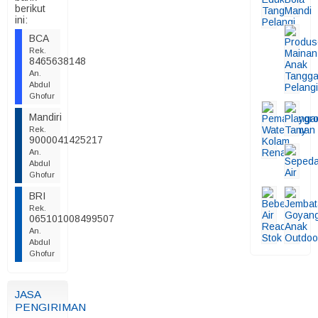
berikut
ini:
BCA
Rek.
8465638148
An.
Abdul
Ghofur
Mandiri
Rek.
9000041425217
An.
Abdul
Ghofur
BRI
Rek.
065101008499507
An.
Abdul
Ghofur
JASA
PENGIRIMAN