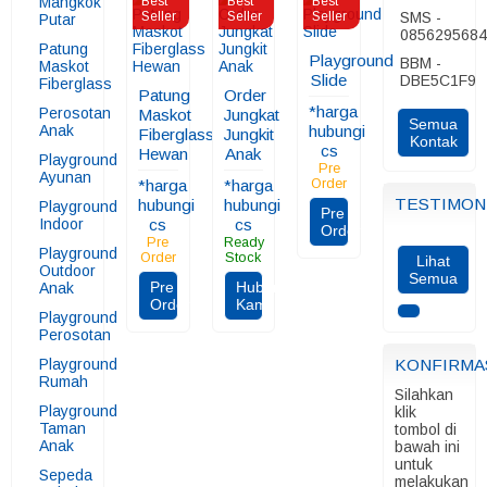
Mangkok
Best
Best
Best
Seller
Seller
Seller
SMS -
Putar
085629568
Patung
Playground
BBM -
Maskot
Slide
DBE5C1F9
Fiberglass
Patung
Order
*harga
Perosotan
Maskot
Jungkat
Semua
Anak
hubungi
Fiberglass
Jungkit
Kontak
cs
Hewan
Anak
Playground
Pre
Ayunan
*harga
*harga
Order
TESTIMON
hubungi
hubungi
Playground
Pre
Indoor
cs
cs
Order
Pre
Ready
Playground
Order
Stock
Lihat
Outdoor
Semua
Pre
Hubungi
Anak
Order
Kami
Playground
Perosotan
Playground
KONFIRMA
Rumah
Silahkan
Playground
klik
Taman
tombol di
Anak
bawah ini
untuk
Sepeda
melakukan