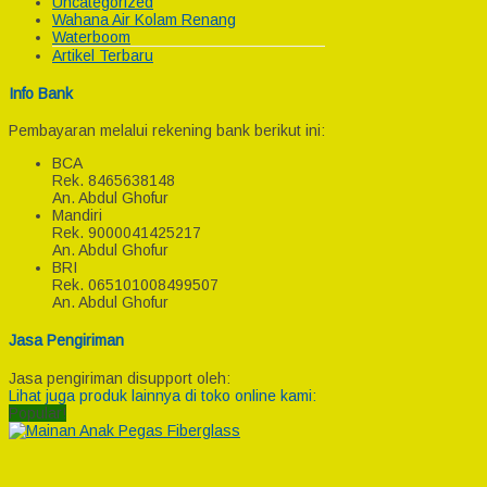
Uncategorized
Wahana Air Kolam Renang
Waterboom
Artikel Terbaru
Info Bank
Pembayaran melalui rekening bank berikut ini:
BCA
Rek.
8465638148
An. Abdul Ghofur
Mandiri
Rek.
9000041425217
An. Abdul Ghofur
BRI
Rek.
065101008499507
An. Abdul Ghofur
Jasa Pengiriman
Jasa pengiriman disupport oleh:
Lihat juga produk lainnya di toko online kami:
Popular!