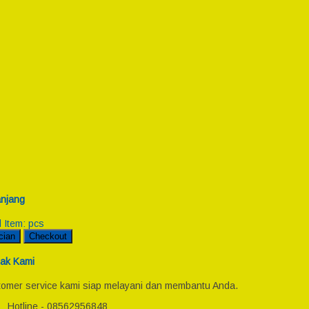
njang
l Item:
pcs
cian
Checkout
ak Kami
omer service kami siap melayani dan membantu Anda.
Hotline - 08562956848