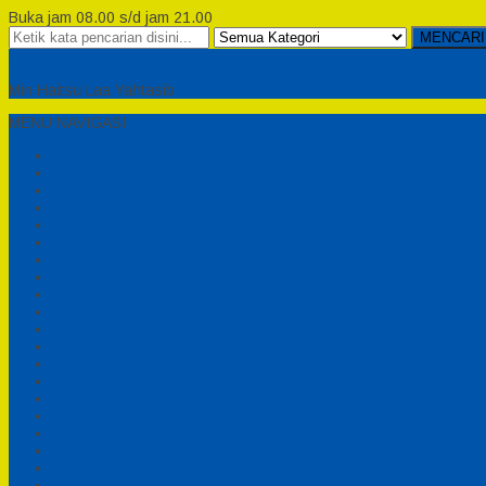
Buka jam 08.00 s/d jam 21.00
MENCARI
Semesta Playground
Min Haitsu Laa Yahtasib
MENU NAVIGASI
Beranda
Testimonial
Cara Order
Tentang Kami
Cara Pemesanan
Syarat dan Ketentuan
Perosotan Anak Fiberglass
Sepeda Bebek Air Fiberglass
Produsen Mainan Anak TK Karawang
Playgrond Anak Outdoor
Mainan Ayunan Anak
Produsen Mainan Mandi Bola
Cart
Katalog
Konfirmasi
Daftar
Login
Profil
Pesanan
Cek Resi