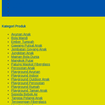
Cek Biaya Kirim
Payment
Reseller
Afiliasi
Kategori Produk
Ayunan Anak
Bola Mandi
Ember Tumpah
Gawang Putsal Anak
Jembatan Goyang Anak
Jungkitan Anak
Mainan Bola Dunia
Mangkok Putar
Patung Maskot Fiberglass
Perosotan Anak
Playground Ayunan
Playground Indoor
Playground Outdoor Anak
Playground Perosotan
Playground Rumah
Playground Taman Anak
Sepeda Bebek Air
Tangga Pelangi Anak
Terowongan Fiberglass