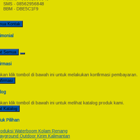
SMS - 08562956848
BBM - DBE5C1F9
mua Kontak
imonial
at Semua
irmasi
hkan klik tombol di bawah ini untuk melakukan konfirmasi pembayaran.
firmasi
log
hkan klik tombol di bawah ini untuk melihat katalog produk kami.
at Katalog
uk Pilihan