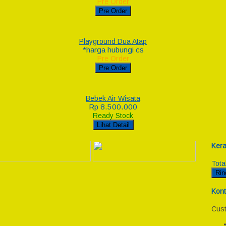
Pre Order
Pre Order
Playground Dua Atap
*harga hubungi cs
Pre Order
Pre Order
Bebek Air Wisata
Rp 8.500.000
Ready Stock
Lihat Detail
Kera
Tota
Rin
Kont
Cust