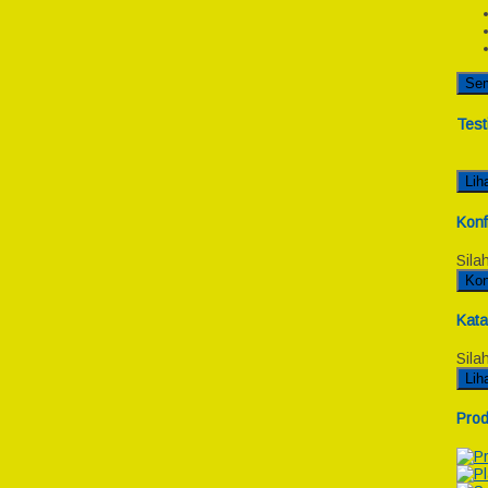
Se
Test
Lih
Konf
Sila
Kon
Kata
Sila
Lih
Prod