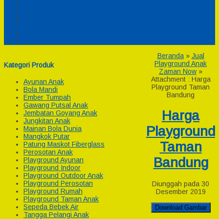
Pesanan
Cek Resi
Cek Biaya Kirim
Payment
Reseller
Afiliasi
Beranda
»
Jual
Playground Anak
Kategori Produk
Zaman Now
»
Attachment : Harga
Ayunan Anak
Playground Taman
Bola Mandi
Bandung
Ember Tumpah
Gawang Putsal Anak
Harga
Jembatan Goyang Anak
Jungkitan Anak
Playground
Mainan Bola Dunia
Mangkok Putar
Taman
Patung Maskot Fiberglass
Perosotan Anak
Bandung
Playground Ayunan
Playground Indoor
Playground Outdoor Anak
Playground Perosotan
Diunggah pada 30
Playground Rumah
Desember 2019
Playground Taman Anak
Sepeda Bebek Air
Download Gambar
Tangga Pelangi Anak