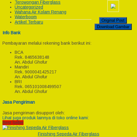
Terowongan Fiberglass
Uncategorized
Wahana Air Kolam Renang
Waterboom
Original Post
Artikel Terbaru
Download Gambar
Info Bank
Pembayaran melalui rekening bank berikut ini:
BCA
Rek.
8465638148
An. Abdul Ghofur
Mandiri
Rek.
9000041425217
An. Abdul Ghofur
BRI
Rek.
065101008499507
An. Abdul Ghofur
Jasa Pengiriman
Jasa pengiriman disupport oleh:
Lihat juga produk lainnya di toko online kami:
Best Seller
Finishing Sepeda Air Fiberglass