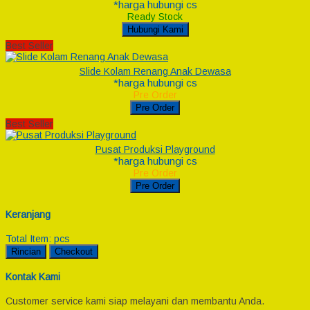
*harga hubungi cs
Ready Stock
Hubungi Kami
Best Seller
Slide Kolam Renang Anak Dewasa
*harga hubungi cs
Pre Order
Pre Order
Best Seller
Pusat Produksi Playground
*harga hubungi cs
Pre Order
Pre Order
Keranjang
Total Item:
pcs
Rincian
Checkout
Kontak Kami
Customer service kami siap melayani dan membantu Anda.