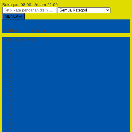
Buka jam 08.00 s/d jam 21.00
MENCARI
Semesta Playground
Min Haitsu Laa Yahtasib
MENU NAVIGASI
Beranda
Testimonial
Cara Order
Tentang Kami
Cara Pemesanan
Syarat dan Ketentuan
Perosotan Anak Fiberglass
Sepeda Bebek Air Fiberglass
Produsen Mainan Anak TK Karawang
Playgrond Anak Outdoor
Mainan Ayunan Anak
Produsen Mainan Mandi Bola
Cart
Katalog
Konfirmasi
Daftar
Login
Profil