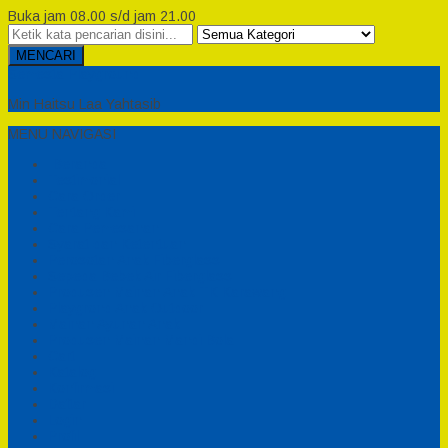
Buka jam 08.00 s/d jam 21.00
MENCARI
Semesta Playground
Min Haitsu Laa Yahtasib
MENU NAVIGASI
Beranda
Testimonial
Cara Order
Tentang Kami
Cara Pemesanan
Syarat dan Ketentuan
Perosotan Anak Fiberglass
Sepeda Bebek Air Fiberglass
Produsen Mainan Anak TK Karawang
Playgrond Anak Outdoor
Mainan Ayunan Anak
Produsen Mainan Mandi Bola
Cart
Katalog
Konfirmasi
Daftar
Login
Profil