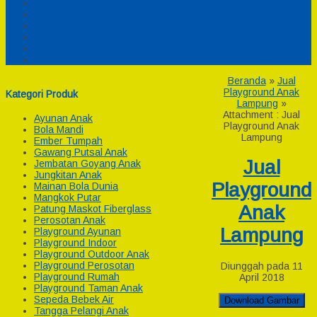
Pesanan
Cek Resi
Cek Biaya Kirim
Payment
Reseller
Afiliasi
Beranda
»
Jual
Playground Anak
Kategori Produk
Lampung
»
Attachment : Jual
Ayunan Anak
Playground Anak
Bola Mandi
Lampung
Ember Tumpah
Gawang Putsal Anak
Jual
Jembatan Goyang Anak
Jungkitan Anak
Playground
Mainan Bola Dunia
Mangkok Putar
Anak
Patung Maskot Fiberglass
Perosotan Anak
Lampung
Playground Ayunan
Playground Indoor
Playground Outdoor Anak
Playground Perosotan
Diunggah pada 11
Playground Rumah
April 2018
Playground Taman Anak
Sepeda Bebek Air
Download Gambar
Tangga Pelangi Anak