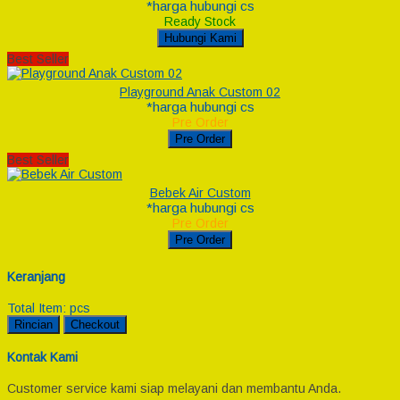
*harga hubungi cs
Ready Stock
Hubungi Kami
Best Seller
Playground Anak Custom 02
*harga hubungi cs
Pre Order
Pre Order
Best Seller
Bebek Air Custom
*harga hubungi cs
Pre Order
Pre Order
Keranjang
Total Item:
pcs
Rincian
Checkout
Kontak Kami
Customer service kami siap melayani dan membantu Anda.