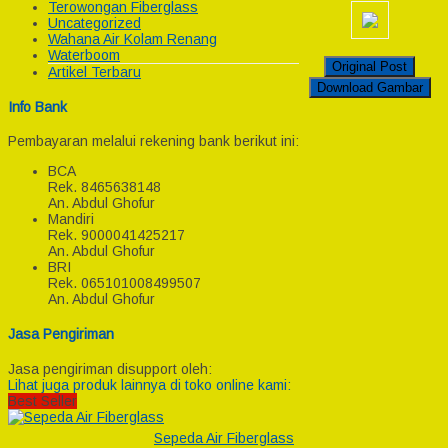
Terowongan Fiberglass
Uncategorized
Wahana Air Kolam Renang
Waterboom
Original Post
Artikel Terbaru
Download Gambar
Info Bank
Pembayaran melalui rekening bank berikut ini:
BCA
Rek.
8465638148
An. Abdul Ghofur
Mandiri
Rek.
9000041425217
An. Abdul Ghofur
BRI
Rek.
065101008499507
An. Abdul Ghofur
Jasa Pengiriman
Jasa pengiriman disupport oleh:
Lihat juga produk lainnya di toko online kami:
Best Seller
Sepeda Air Fiberglass