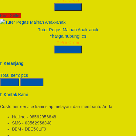
Pre Order
Pre Order
Best Seller
Tuter Pegas Mainan Anak-anak
*harga hubungi cs
Pre Order
Pre Order
Keranjang
Total Item:
pcs
Rincian
Checkout
Kontak Kami
Customer service kami siap melayani dan membantu Anda.
Hotline - 08562956848
SMS - 08562956848
BBM - DBE5C1F9