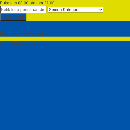
Buka jam 08.00 s/d jam 21.00
MENCARI
Semesta Playground
Min Haitsu Laa Yahtasib
MENU NAVIGASI
Beranda
Testimonial
Cara Order
Tentang Kami
Cara Pemesanan
Syarat dan Ketentuan
Perosotan Anak Fiberglass
Sepeda Bebek Air Fiberglass
Produsen Mainan Anak TK Karawang
Playgrond Anak Outdoor
Mainan Ayunan Anak
Produsen Mainan Mandi Bola
Cart
Katalog