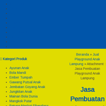
Konfirmasi
Daftar
Login
Profil
Pesanan
Cek Resi
Cek Biaya Kirim
Payment
Reseller
Afiliasi
Beranda
»
Jual
Kategori Produk
Playground Anak
Lampung
» Attachment :
Ayunan Anak
Jasa Pembuatan
Bola Mandi
Playground Anak
Ember Tumpah
Lampung
Gawang Putsal Anak
Jembatan Goyang Anak
Jasa
Jungkitan Anak
Mainan Bola Dunia
Pembuatan
Mangkok Putar
Patung Maskot Fiberglass