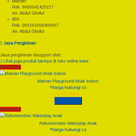
Mandiri
Rek.
9000041425217
An. Abdul Ghofur
BRI
Rek.
065101008499507
An. Abdul Ghofur
Jasa Pengiriman
Jasa pengiriman disupport oleh:
Lihat juga produk lainnya di toko online kami:
Best Seller
Mainan Playground Anak Indoor
*harga hubungi cs
Pre Order
Pre Order
Best Seller
Rekomendasi Waterplay Anak
*harga hubungi cs