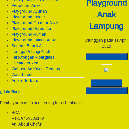
Playground
Perosotan Anak
Playground Ayunan
Anak
Playground Indoor
Playground Outdoor Anak
Lampung
Playground Perosotan
Playground Rumah
Playground Taman Anak
Diunggah pada 11 April
Sepeda Bebek Air
2018
Tangga Pelangi Anak
Download Gambar
Terowongan Fiberglass
Uncategorized
Wahana Air Kolam Renang
Waterboom
Artikel Terbaru
Original Post
Download Gambar
Info Bank
Pembayaran melalui rekening bank berikut ini:
BCA
Rek.
8465638148
An. Abdul Ghofur