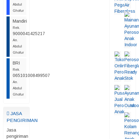
Abdul
Ghofur
Mandiri
Rek.
9000041425217
An.
Abdul
Ghofur
BRI
Rek.
065101008499507
An.
Abdul
Ghofur
JASA
PENGIRIMAN
Jasa
pengiriman