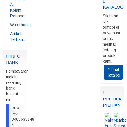
Air
KATALOG
Kolam
Renang
Silahkan
klik
Waterboom
tombol di
bawah ini
Artikel
untuk
Terbaru
melihat
katalog
produk
INFO
kami.
BANK
Lihat
Pembayaran
Katalog
melalui
rekening
bank
berikut
PRODUK
ini:
PILIHAN
BCA
Rek.
8465638148
An.