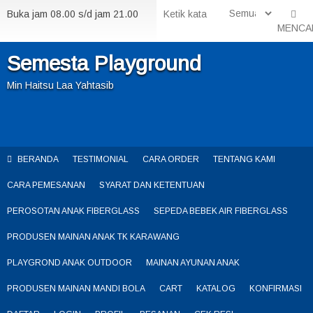
Buka jam 08.00 s/d jam 21.00
MENCA
Semesta Playground
Min Haitsu Laa Yahtasib
BERANDA
TESTIMONIAL
CARA ORDER
TENTANG KAMI
CARA PEMESANAN
SYARAT DAN KETENTUAN
PEROSOTAN ANAK FIBERGLASS
SEPEDA BEBEK AIR FIBERGLASS
PRODUSEN MAINAN ANAK TK KARAWANG
PLAYGROND ANAK OUTDOOR
MAINAN AYUNAN ANAK
PRODUSEN MAINAN MANDI BOLA
CART
KATALOG
KONFIRMASI