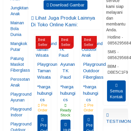
service
Download Gambar
kami siap
Jungkitan
melayani
Anak
Lihat Juga Produk Lainnya
dan
Mainan
membantu
Di Toko Online Kami:
Bola
Anda.
Dunia
Hotline -
Best
Best
Best
085629568
Mangkok
Seller
Seller
Seller
Putar
SMS -
085629568
Patung
Playground
Ayunan
Playground
Maskot
BBM -
Fiberglass
Taman
TK
Outdoor
DBE5C1F9
Wisata
Paud
Fiberglass
Perosotan
Anak
*harga
*harga
*harga
Semua
hubungi
hubungi
hubungi
Playground
Kontak
cs
cs
cs
Ayunan
Pre
Pre
Playground
Order
Ready
Order
Indoor
Stock
TESTIMON
Playground
Pre
Pre
Outdoor
Hubungi