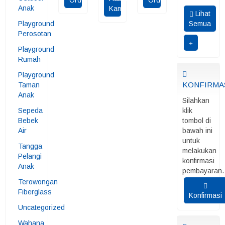
Order
Order
Anak
Kami
Lihat
Playground
Semua
Perosotan
Playground
Rumah
Playground
KONFIRMA
Taman
Anak
Silahkan
Sepeda
klik
Bebek
tombol di
Air
bawah ini
untuk
Tangga
melakukan
Pelangi
konfirmasi
Anak
pembayaran.
Terowongan
Fiberglass
Konfirmasi
Uncategorized
Wahana