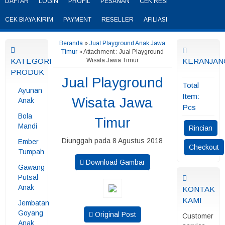
DAFTAR
LOGIN
PROFIL
PESANAN
CEK RESI
CEK BIAYA KIRIM
PAYMENT
RESELLER
AFILIASI
Beranda
»
Jual Playground Anak Jawa
Timur
» Attachment : Jual Playground
KATEGORI
Wisata Jawa Timur
KERANJAN
PRODUK
Jual Playground
Total
Ayunan
Item:
Wisata Jawa
Anak
Pcs
Bola
Timur
Mandi
Rincian
Diunggah pada 8 Agustus 2018
Ember
Checkout
Tumpah
Download Gambar
Gawang
Putsal
Anak
KONTAK
KAMI
Jembatan
Goyang
Original Post
Customer
Anak