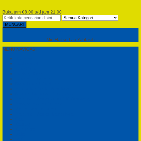
Buka jam 08.00 s/d jam 21.00
MENCARI
Semesta Playground
Min Haitsu Laa Yahtasib
MENU NAVIGASI
Beranda
Testimonial
Cara Order
Tentang Kami
Cara Pemesanan
Syarat dan Ketentuan
Perosotan Anak Fiberglass
Sepeda Bebek Air Fiberglass
Produsen Mainan Anak TK Karawang
Playgrond Anak Outdoor
Mainan Ayunan Anak
Produsen Mainan Mandi Bola
Cart
Katalog
Konfirmasi
Daftar
Login