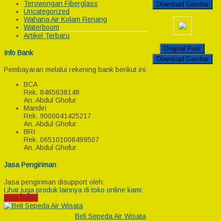
Terowongan Fiberglass
Download Gambar
Uncategorized
Wahana Air Kolam Renang
Waterboom
Artikel Terbaru
Original Post
Info Bank
Download Gambar
Pembayaran melalui rekening bank berikut ini:
BCA
Rek.
8465638148
An. Abdul Ghofur
Mandiri
Rek.
9000041425217
An. Abdul Ghofur
BRI
Rek.
065101008499507
An. Abdul Ghofur
Jasa Pengiriman
Jasa pengiriman disupport oleh:
Lihat juga produk lainnya di toko online kami:
Best Seller
Beli Sepeda Air Wisata