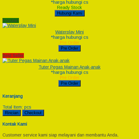
*harga hubungi cs
Ready Stock
Hubungi Kami
Popular!
Waterplay Mini
*harga hubungi cs
Pre Order
Pre Order
Best Seller
Tuter Pegas Mainan Anak-anak
*harga hubungi cs
Pre Order
Pre Order
Keranjang
Total Item:
pcs
Rincian
Checkout
Kontak Kami
Customer service kami siap melayani dan membantu Anda.