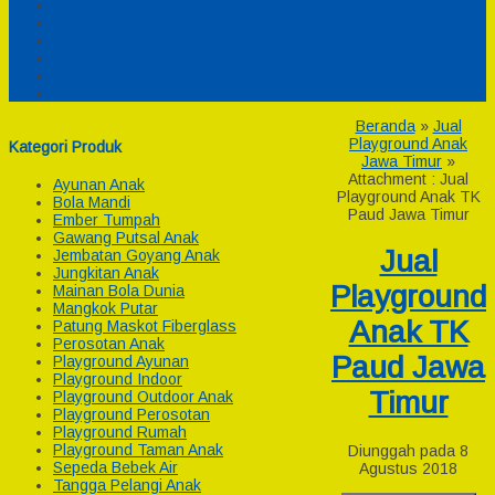
Pesanan
Cek Resi
Cek Biaya Kirim
Payment
Reseller
Afiliasi
Beranda
»
Jual
Playground Anak
Kategori Produk
Jawa Timur
»
Attachment : Jual
Ayunan Anak
Playground Anak TK
Bola Mandi
Paud Jawa Timur
Ember Tumpah
Gawang Putsal Anak
Jual
Jembatan Goyang Anak
Jungkitan Anak
Playground
Mainan Bola Dunia
Mangkok Putar
Anak TK
Patung Maskot Fiberglass
Perosotan Anak
Paud Jawa
Playground Ayunan
Playground Indoor
Timur
Playground Outdoor Anak
Playground Perosotan
Playground Rumah
Playground Taman Anak
Diunggah pada 8
Sepeda Bebek Air
Agustus 2018
Tangga Pelangi Anak