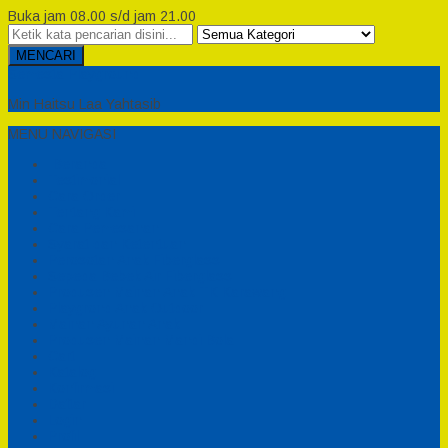
Buka jam 08.00 s/d jam 21.00
MENCARI
Semesta Playground
Min Haitsu Laa Yahtasib
MENU NAVIGASI
Beranda
Testimonial
Cara Order
Tentang Kami
Cara Pemesanan
Syarat dan Ketentuan
Perosotan Anak Fiberglass
Sepeda Bebek Air Fiberglass
Produsen Mainan Anak TK Karawang
Playgrond Anak Outdoor
Mainan Ayunan Anak
Produsen Mainan Mandi Bola
Cart
Katalog
Konfirmasi
Daftar
Login
Profil