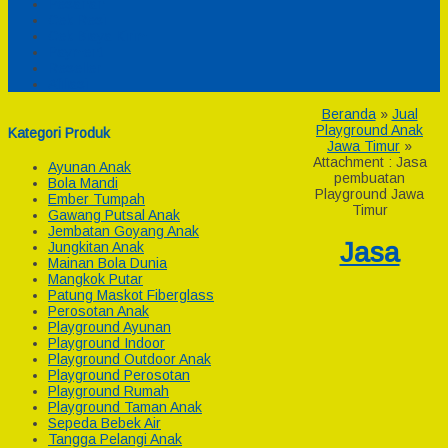
Pesanan
Cek Resi
Cek Biaya Kirim
Payment
Reseller
Afiliasi
Beranda
»
Jual
Playground Anak
Kategori Produk
Jawa Timur
»
Attachment : Jasa
Ayunan Anak
pembuatan
Bola Mandi
Playground Jawa
Ember Tumpah
Timur
Gawang Putsal Anak
Jembatan Goyang Anak
Jasa
Jungkitan Anak
Mainan Bola Dunia
Mangkok Putar
Patung Maskot Fiberglass
Perosotan Anak
Playground Ayunan
Playground Indoor
Playground Outdoor Anak
Playground Perosotan
Playground Rumah
Playground Taman Anak
Sepeda Bebek Air
Tangga Pelangi Anak