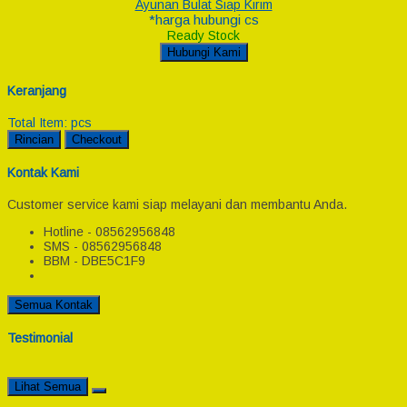
Ayunan Bulat Siap Kirim
*harga hubungi cs
Ready Stock
Hubungi Kami
Keranjang
Total Item:
pcs
Rincian
Checkout
Kontak Kami
Customer service kami siap melayani dan membantu Anda.
Hotline - 08562956848
SMS - 08562956848
BBM - DBE5C1F9
Semua Kontak
Testimonial
Lihat Semua