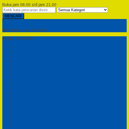
Buka jam 08.00 s/d jam 21.00
MENCARI
Semesta Playground
Min Haitsu Laa Yahtasib
MENU NAVIGASI
Beranda
Testimonial
Cara Order
Tentang Kami
Cara Pemesanan
Syarat dan Ketentuan
Perosotan Anak Fiberglass
Sepeda Bebek Air Fiberglass
Produsen Mainan Anak TK Karawang
Playgrond Anak Outdoor
Mainan Ayunan Anak
Produsen Mainan Mandi Bola
Cart
Katalog
Konfirmasi
Daftar
Login
Profil