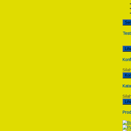
Se
Test
Lih
Konf
Sila
Kon
Kata
Sila
Lih
Prod