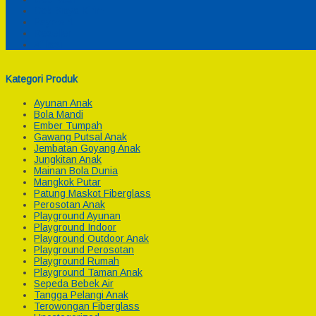
Cek Biaya Kirim
Payment
Reseller
Afiliasi
Kategori Produk
Ayunan Anak
Bola Mandi
Ember Tumpah
Gawang Putsal Anak
Jembatan Goyang Anak
Jungkitan Anak
Mainan Bola Dunia
Mangkok Putar
Patung Maskot Fiberglass
Perosotan Anak
Playground Ayunan
Playground Indoor
Playground Outdoor Anak
Playground Perosotan
Playground Rumah
Playground Taman Anak
Sepeda Bebek Air
Tangga Pelangi Anak
Terowongan Fiberglass