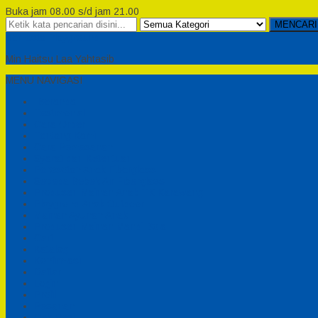
Buka jam 08.00 s/d jam 21.00
MENCARI
Semesta Playground
Min Haitsu Laa Yahtasib
MENU NAVIGASI
Beranda
Testimonial
Cara Order
Tentang Kami
Cara Pemesanan
Syarat dan Ketentuan
Perosotan Anak Fiberglass
Sepeda Bebek Air Fiberglass
Produsen Mainan Anak TK Karawang
Playgrond Anak Outdoor
Mainan Ayunan Anak
Produsen Mainan Mandi Bola
Cart
Katalog
Konfirmasi
Daftar
Login
Profil
Pesanan
Cek Resi