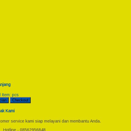
njang
l Item:
pcs
cian
Checkout
ak Kami
omer service kami siap melayani dan membantu Anda.
Hotline - 08562956848