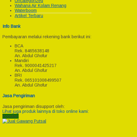
Uncategorized
Wahana Air Kolam Renang
Waterboom
Artikel Terbaru
Info Bank
Pembayaran melalui rekening bank berikut ini:
BCA
Rek.
8465638148
An. Abdul Ghofur
Mandiri
Rek.
9000041425217
An. Abdul Ghofur
BRI
Rek.
065101008499507
An. Abdul Ghofur
Jasa Pengiriman
Jasa pengiriman disupport oleh:
Lihat juga produk lainnya di toko online kami:
Popular!