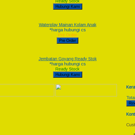
Ready Stock
Hubungi Kami
Waterplay Mainan Kolam Anak
*harga hubungi cs
Pre Order
Pre Order
Jembatan Goyang Ready Stok
*harga hubungi cs
Ready Stock
Hubungi Kami
Kera
Tota
Rin
Kont
Cust