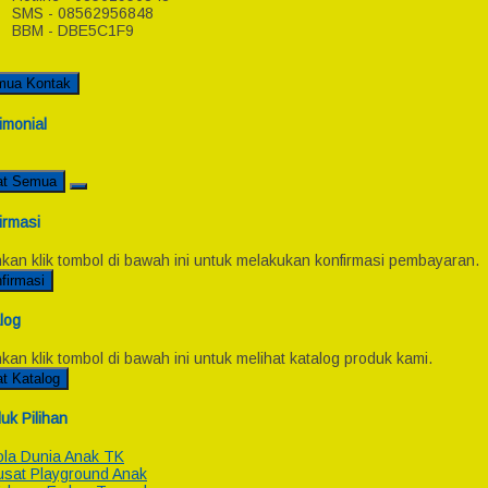
SMS - 08562956848
BBM - DBE5C1F9
mua Kontak
imonial
at Semua
irmasi
hkan klik tombol di bawah ini untuk melakukan konfirmasi pembayaran.
firmasi
log
hkan klik tombol di bawah ini untuk melihat katalog produk kami.
at Katalog
uk Pilihan