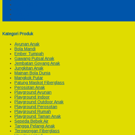
Cek Biaya Kirim
Payment
Reseller
Afiliasi
Kategori Produk
Ayunan Anak
Bola Mandi
Ember Tumpah
Gawang Putsal Anak
Jembatan Goyang Anak
Jungkitan Anak
Mainan Bola Dunia
Mangkok Putar
Patung Maskot Fiberglass
Perosotan Anak
Playground Ayunan
Playground Indoor
Playground Outdoor Anak
Playground Perosotan
Playground Rumah
Playground Taman Anak
Sepeda Bebek Air
Tangga Pelangi Anak
Terowongan Fiberglass