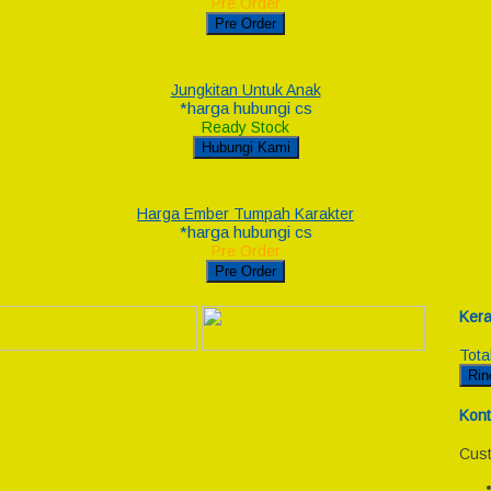
Pre Order
Pre Order
Jungkitan Untuk Anak
*harga hubungi cs
Ready Stock
Hubungi Kami
Harga Ember Tumpah Karakter
*harga hubungi cs
Pre Order
Pre Order
Kera
Tota
Rin
Kont
Cust