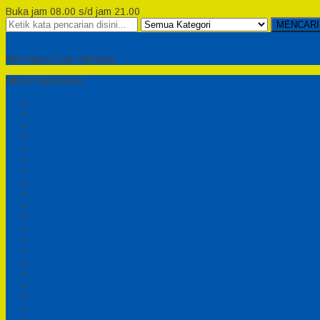
Buka jam 08.00 s/d jam 21.00
MENCARI
Semesta Playground
Min Haitsu Laa Yahtasib
MENU NAVIGASI
Beranda
Testimonial
Cara Order
Tentang Kami
Cara Pemesanan
Syarat dan Ketentuan
Perosotan Anak Fiberglass
Sepeda Bebek Air Fiberglass
Produsen Mainan Anak TK Karawang
Playgrond Anak Outdoor
Mainan Ayunan Anak
Produsen Mainan Mandi Bola
Cart
Katalog
Konfirmasi
Daftar
Login
Profil
Pesanan
Cek Resi