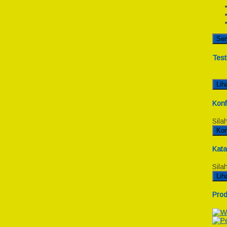
Se
Test
Lih
Konf
Sila
Kon
Kata
Sila
Lih
Prod