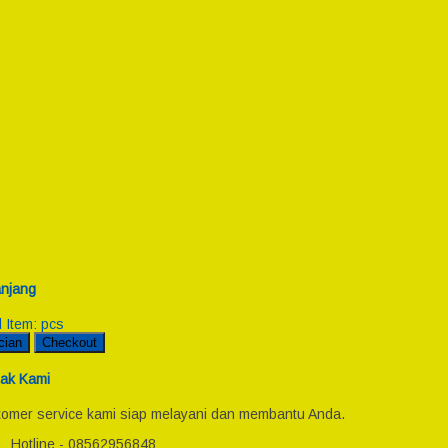
njang
l Item:
pcs
cian
Checkout
ak Kami
omer service kami siap melayani dan membantu Anda.
Hotline - 08562956848