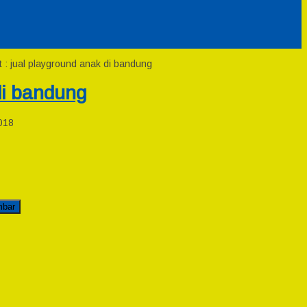
 : jual playground anak di bandung
di bandung
018
mbar