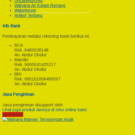
Uncategorized
Wahana Air Kolam Renang
Waterboom
Artikel Terbaru
Info Bank
Pembayaran melalui rekening bank berikut ini:
BCA
Rek.
8465638148
An. Abdul Ghofur
Mandiri
Rek.
9000041425217
An. Abdul Ghofur
BRI
Rek.
065101008499507
An. Abdul Ghofur
Jasa Pengiriman
Jasa pengiriman disupport oleh:
Lihat juga produk lainnya di toko online kami:
Best Seller