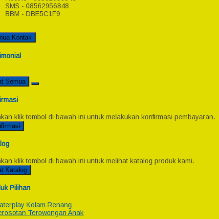
SMS - 08562956848
BBM - DBE5C1F9
mua Kontak
imonial
at Semua
irmasi
hkan klik tombol di bawah ini untuk melakukan konfirmasi pembayaran.
firmasi
log
hkan klik tombol di bawah ini untuk melihat katalog produk kami.
at Katalog
uk Pilihan