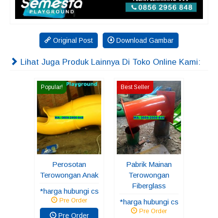
Original Post
Download Gambar
Lihat Juga Produk Lainnya Di Toko Online Kami:
Popular!
Best Seller
Perosotan
Pabrik Mainan
Terowongan Anak
Terowongan
Fiberglass
*harga hubungi cs
Pre Order
*harga hubungi cs
Pre Order
Pre Order