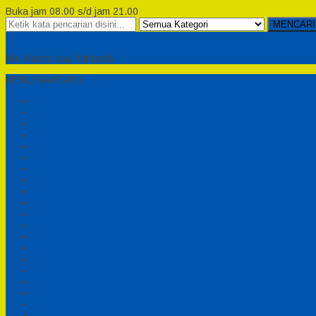
Buka jam 08.00 s/d jam 21.00
MENCARI
Semesta Playground
Min Haitsu Laa Yahtasib
MENU NAVIGASI
Beranda
Testimonial
Cara Order
Tentang Kami
Cara Pemesanan
Syarat dan Ketentuan
Perosotan Anak Fiberglass
Sepeda Bebek Air Fiberglass
Produsen Mainan Anak TK Karawang
Playgrond Anak Outdoor
Mainan Ayunan Anak
Produsen Mainan Mandi Bola
Cart
Katalog
Konfirmasi
Daftar
Login
Profil
Pesanan
Cek Resi