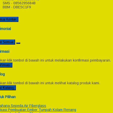
SMS - 08562956848
BBM - DBE5C1F9
mua Kontak
imonial
at Semua
irmasi
hkan klik tombol di bawah ini untuk melakukan konfirmasi pembayaran.
firmasi
log
hkan klik tombol di bawah ini untuk melihat katalog produk kami.
at Katalog
uk Pilihan