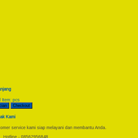
njang
l Item:
pcs
cian
Checkout
ak Kami
omer service kami siap melayani dan membantu Anda.
Hotline - 08562956848