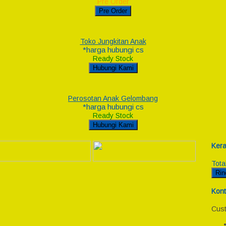
Pre Order
Pre Order
Toko Jungkitan Anak
*harga hubungi cs
Ready Stock
Hubungi Kami
Perosotan Anak Gelombang
*harga hubungi cs
Ready Stock
Hubungi Kami
Kera
Tota
Rin
Kont
Cust