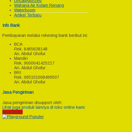
Uncategorized
Wahana Air Kolam Renang
Waterboom
Artikel Terbaru
Info Bank
Pembayaran melalui rekening bank berikut ini:
BCA
Rek.
8465638148
An. Abdul Ghofur
Mandiri
Rek.
9000041425217
An. Abdul Ghofur
BRI
Rek.
065101008499507
An. Abdul Ghofur
Jasa Pengiriman
Jasa pengiriman disupport oleh:
Lihat juga produk lainnya di toko online kami:
Best Seller