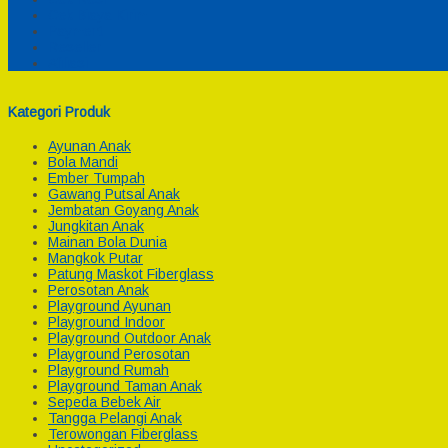
Cek Biaya Kirim
Payment
Reseller
Afiliasi
Kategori Produk
Ayunan Anak
Bola Mandi
Ember Tumpah
Gawang Putsal Anak
Jembatan Goyang Anak
Jungkitan Anak
Mainan Bola Dunia
Mangkok Putar
Patung Maskot Fiberglass
Perosotan Anak
Playground Ayunan
Playground Indoor
Playground Outdoor Anak
Playground Perosotan
Playground Rumah
Playground Taman Anak
Sepeda Bebek Air
Tangga Pelangi Anak
Terowongan Fiberglass