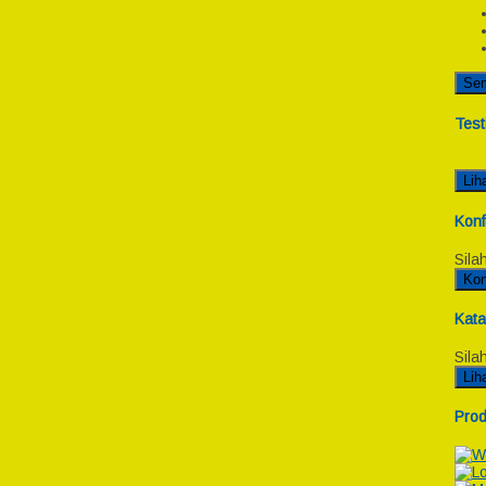
Se
Test
Lih
Konf
Sila
Kon
Kata
Sila
Lih
Prod