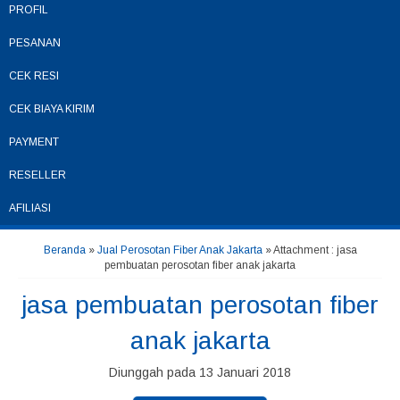
PROFIL
PESANAN
CEK RESI
CEK BIAYA KIRIM
PAYMENT
RESELLER
AFILIASI
Beranda
»
Jual Perosotan Fiber Anak Jakarta
» Attachment : jasa
pembuatan perosotan fiber anak jakarta
jasa pembuatan perosotan fiber
anak jakarta
Diunggah pada 13 Januari 2018