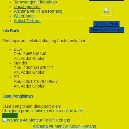
Terowongan Fiberglass
Uncategorized
Wahana Air Kolam Renang
Waterboom
Artikel Terbaru
Original Post
Download Gambar
Info Bank
Pembayaran melalui rekening bank berikut ini:
BCA
Rek.
8465638148
An. Abdul Ghofur
Mandiri
Rek.
9000041425217
An. Abdul Ghofur
BRI
Rek.
065101008499507
An. Abdul Ghofur
Jasa Pengiriman
Jasa pengiriman disupport oleh:
Lihat juga produk lainnya di toko online kami:
Popular!
Wahana Air Mancur Kolam Renang