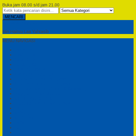
Buka jam 08.00 s/d jam 21.00
MENCARI
Semesta Playground
Min Haitsu Laa Yahtasib
MENU NAVIGASI
Beranda
Testimonial
Cara Order
Tentang Kami
Cara Pemesanan
Syarat dan Ketentuan
Perosotan Anak Fiberglass
Sepeda Bebek Air Fiberglass
Produsen Mainan Anak TK Karawang
Playgrond Anak Outdoor
Mainan Ayunan Anak
Produsen Mainan Mandi Bola
Cart
Katalog
Konfirmasi
Daftar
Login
Profil