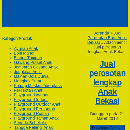
Pesanan
Cek Resi
Cek Biaya Kirim
Payment
Reseller
Afiliasi
Beranda
»
Jual
Perosotan Baru Anak
Kategori Produk
Bekasi
» Attachment :
Jual perosotan
Ayunan Anak
lengkap Anak Bekasi
Bola Mandi
Ember Tumpah
Jual
Gawang Putsal Anak
Jembatan Goyang Anak
perosotan
Jungkitan Anak
Mainan Bola Dunia
lengkap
Mangkok Putar
Patung Maskot Fiberglass
Anak
Perosotan Anak
Playground Ayunan
Bekasi
Playground Indoor
Playground Outdoor Anak
Playground Perosotan
Playground Rumah
Diunggah pada 21
Playground Taman Anak
Maret 2018
Sepeda Bebek Air
Tangga Pelangi Anak
Download Gambar