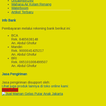
Uncategorized
Wahana Air Kolam Renang
Waterboom
Artikel Terbaru
Info Bank
Pembayaran melalui rekening bank berikut ini:
BCA
Rek.
8465638148
An. Abdul Ghofur
Mandiri
Rek.
9000041425217
An. Abdul Ghofur
BRI
Rek.
065101008499507
An. Abdul Ghofur
Jasa Pengiriman
Jasa pengiriman disupport oleh:
Lihat juga produk lainnya di toko online kami:
Best Seller