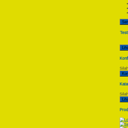
Se
Test
Lih
Konf
Sila
Kon
Kata
Sila
Lih
Prod