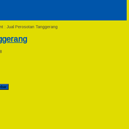
nt : Jual Perosotan Tanggerang
ggerang
8
mbar