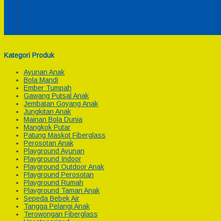
Cek Biaya Kirim
Payment
Reseller
Afiliasi
Kategori Produk
Ayunan Anak
Bola Mandi
Ember Tumpah
Gawang Putsal Anak
Jembatan Goyang Anak
Jungkitan Anak
Mainan Bola Dunia
Mangkok Putar
Patung Maskot Fiberglass
Perosotan Anak
Playground Ayunan
Playground Indoor
Playground Outdoor Anak
Playground Perosotan
Playground Rumah
Playground Taman Anak
Sepeda Bebek Air
Tangga Pelangi Anak
Terowongan Fiberglass