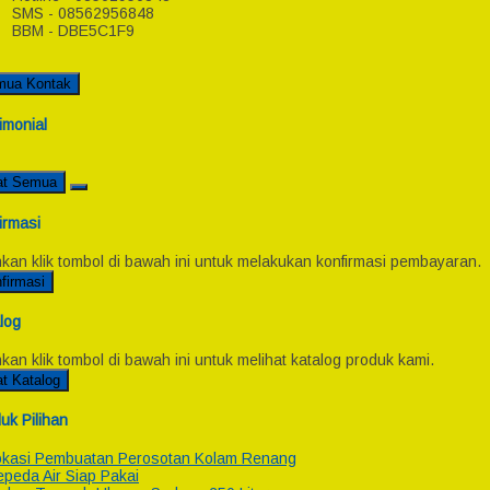
SMS - 08562956848
BBM - DBE5C1F9
mua Kontak
imonial
at Semua
irmasi
hkan klik tombol di bawah ini untuk melakukan konfirmasi pembayaran.
firmasi
log
hkan klik tombol di bawah ini untuk melihat katalog produk kami.
at Katalog
uk Pilihan