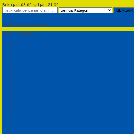
Buka jam 08.00 s/d jam 21.00
MENCARI
Semesta Playground
Min Haitsu Laa Yahtasib
MENU NAVIGASI
Beranda
Testimonial
Cara Order
Tentang Kami
Cara Pemesanan
Syarat dan Ketentuan
Perosotan Anak Fiberglass
Sepeda Bebek Air Fiberglass
Produsen Mainan Anak TK Karawang
Playgrond Anak Outdoor
Mainan Ayunan Anak
Produsen Mainan Mandi Bola
Cart
Katalog
Konfirmasi
Daftar
Login
Profil
Pesanan
Cek Resi