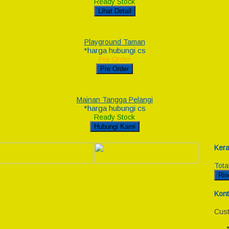
Ready Stock
Lihat Detail
Playground Taman
*harga hubungi cs
Pre Order
Pre Order
Mainan Tangga Pelangi
*harga hubungi cs
Ready Stock
Hubungi Kami
Kera
Tota
Rin
Kont
Cust