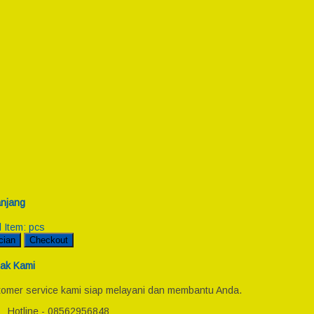
njang
l Item:
pcs
cian
Checkout
ak Kami
omer service kami siap melayani dan membantu Anda.
Hotline - 08562956848