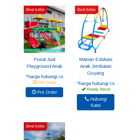
Best Seller
Best Seller
Pusat Jual
Mainan Edukasi
Playground Anak
Anak Jembatan
Goyang
*harga hubungi cs
Pre Order
*harga hubungi cs
Ready Stock
Pre Order
Hubungi
Kami
Best Seller