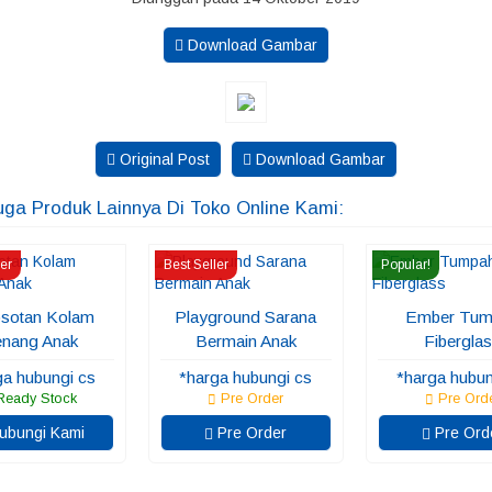
Download Gambar
Original Post
Download Gambar
uga Produk Lainnya Di Toko Online Kami:
ler
Best Seller
Popular!
sotan Kolam
Playground Sarana
Ember Tum
nang Anak
Bermain Anak
Fibergla
ga hubungi cs
*harga hubungi cs
*harga hubun
eady Stock
Pre Order
Pre Ord
bungi Kami
Pre Order
Pre Ord