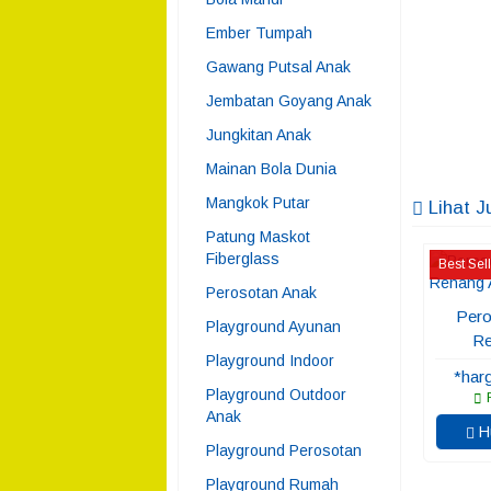
Ember Tumpah
Gawang Putsal Anak
Jembatan Goyang Anak
Jungkitan Anak
Mainan Bola Dunia
Mangkok Putar
Lihat J
Patung Maskot
Fiberglass
Best Sel
Perosotan Anak
Pero
Playground Ayunan
Re
Playground Indoor
*har
Playground Outdoor
R
Anak
Hu
Playground Perosotan
Playground Rumah