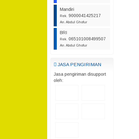
Mandiri
9000041425217
Rek.
An. Abdul Ghofur
BRI
065101008499507
Rek.
An. Abdul Ghofur
JASA PENGIRIMAN
Jasa pengiriman disupport
oleh: