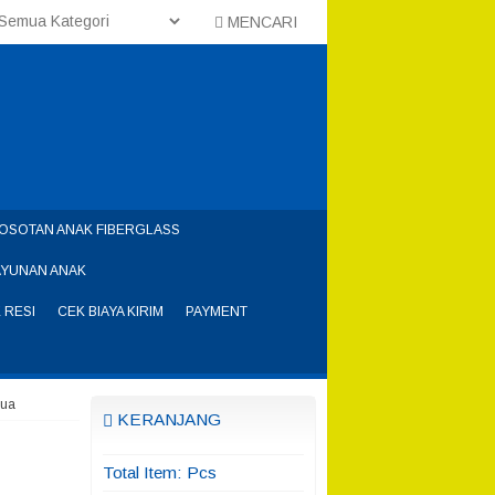
MENCARI
OSOTAN ANAK FIBERGLASS
AYUNAN ANAK
 RESI
CEK BIAYA KIRIM
PAYMENT
pua
KERANJANG
Total Item:
Pcs