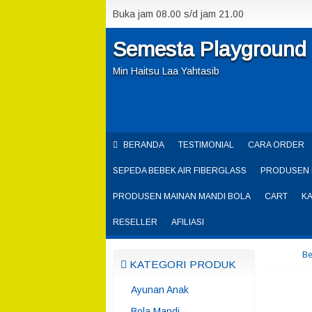
Buka jam 08.00 s/d jam 21.00
Semesta Playground
Min Haitsu Laa Yahtasib
BERANDA
TESTIMONIAL
CARA ORDER
SEPEDA BEBEK AIR FIBERGLASS
PRODUSEN 
PRODUSEN MAINAN MANDI BOLA
CART
K
RESELLER
AFILIASI
Be
KATEGORI PRODUK
Ayunan Anak
Bola Mandi