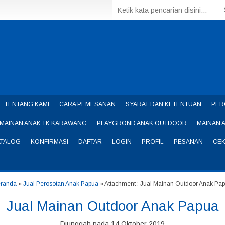
TENTANG KAMI
CARA PEMESANAN
SYARAT DAN KETENTUAN
PER
MAINAN ANAK TK KARAWANG
PLAYGROND ANAK OUTDOOR
MAINAN 
ATALOG
KONFIRMASI
DAFTAR
LOGIN
PROFIL
PESANAN
CEK
randa
»
Jual Perosotan Anak Papua
» Attachment : Jual Mainan Outdoor Anak Pa
Jual Mainan Outdoor Anak Papua
Diunggah pada 14 Oktober 2019