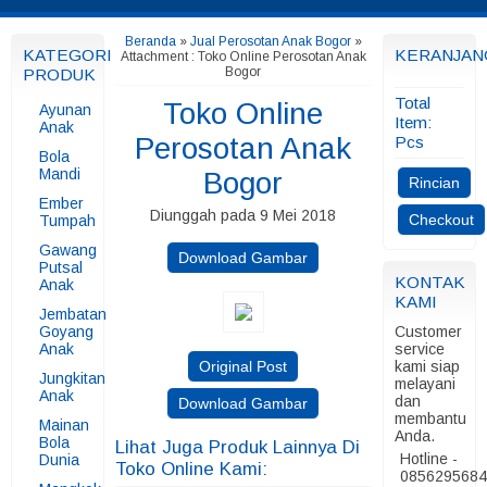
Beranda
»
Jual Perosotan Anak Bogor
»
KATEGORI
KERANJAN
Attachment : Toko Online Perosotan Anak
Bogor
PRODUK
Total
Toko Online
Ayunan
Item:
Anak
Perosotan Anak
Pcs
Bola
Mandi
Bogor
Rincian
Ember
Diunggah pada 9 Mei 2018
Checkout
Tumpah
Gawang
Download Gambar
Putsal
KONTAK
Anak
KAMI
Jembatan
Goyang
Customer
Anak
service
Original Post
kami siap
Jungkitan
melayani
Anak
dan
Download Gambar
membantu
Mainan
Anda.
Bola
Lihat Juga Produk Lainnya Di
Hotline -
Dunia
Toko Online Kami:
085629568