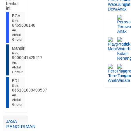
berikut
ini:
BCA
Rek.
8465638148
An.
Abdul
Ghofur
Mandiri
Rek.
9000041425217
An.
Abdul
Ghofur
BRI
Rek.
065101008499507
An.
Abdul
Ghofur
JASA
PENGIRIMAN