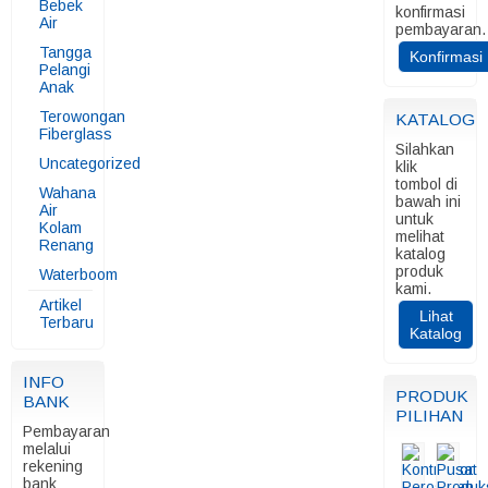
Bebek
konfirmasi
Air
pembayaran.
Tangga
Konfirmasi
Pelangi
Anak
Terowongan
KATALOG
Fiberglass
Silahkan
Uncategorized
klik
tombol di
Wahana
bawah ini
Air
untuk
Kolam
melihat
Renang
katalog
produk
Waterboom
kami.
Artikel
Lihat
Terbaru
Katalog
INFO
PRODUK
BANK
PILIHAN
Pembayaran
melalui
rekening
bank