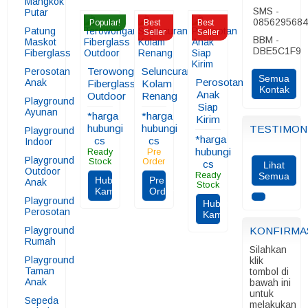
Mangkok
SMS -
Putar
085629568
Popular!
Best
Best
Patung
Seller
Seller
BBM -
Maskot
DBE5C1F9
Fiberglass
Terowongan
Seluncuran
Perosotan
Semua
Perosotan
Anak
Fiberglass
Kolam
Kontak
Anak
Outdoor
Renang
Playground
Siap
Ayunan
*harga
*harga
Kirim
hubungi
hubungi
TESTIMON
Playground
*harga
cs
cs
Indoor
hubungi
Ready
Pre
Playground
Stock
Order
cs
Lihat
Outdoor
Ready
Semua
Hubungi
Pre
Anak
Stock
Kami
Order
Playground
Hubungi
Perosotan
Kami
Playground
KONFIRMA
Rumah
Silahkan
Playground
klik
Taman
tombol di
Anak
bawah ini
untuk
Sepeda
melakukan