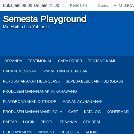
Buka jam 08.00 s/d jam 21.00
MENCA
Semesta Playground
Min Haitsu Laa Yahtasib
BERANDA
TESTIMONIAL
CARA ORDER
TENTANG KAMI
CARA PEMESANAN
SYARAT DAN KETENTUAN
PEROSOTAN ANAK FIBERGLASS
SEPEDA BEBEK AIR FIBERGLASS
PRODUSEN MAINAN ANAK TK KARAWANG
PLAYGROND ANAK OUTDOOR
MAINAN AYUNAN ANAK
PRODUSEN MAINAN MANDI BOLA
CART
KATALOG
KONFIRMASI
DAFTAR
LOGIN
PROFIL
PESANAN
CEK RESI
CEK BIAYA KIRIM
PAYMENT
RESELLER
AFILIASI