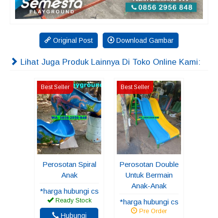
Original Post
Download Gambar
Lihat Juga Produk Lainnya Di Toko Online Kami:
Best Seller
Best Seller
Perosotan Spiral
Perosotan Double
Anak
Untuk Bermain
Anak-Anak
*harga hubungi cs
Ready Stock
*harga hubungi cs
Pre Order
Hubungi