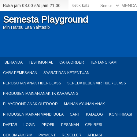
Buka jam 08.00 s/d jam 21.00
MENCA
Semesta Playground
Min Haitsu Laa Yahtasib
BERANDA
TESTIMONIAL
CARA ORDER
TENTANG KAMI
CARA PEMESANAN
SYARAT DAN KETENTUAN
PEROSOTAN ANAK FIBERGLASS
SEPEDA BEBEK AIR FIBERGLASS
PRODUSEN MAINAN ANAK TK KARAWANG
PLAYGROND ANAK OUTDOOR
MAINAN AYUNAN ANAK
PRODUSEN MAINAN MANDI BOLA
CART
KATALOG
KONFIRMASI
DAFTAR
LOGIN
PROFIL
PESANAN
CEK RESI
CEK BIAYA KIRIM
PAYMENT
RESELLER
AFILIASI