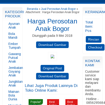
Beranda
»
Jual Perosotan Anak Bogor
»
KATEGORI
KERANJAN
Attachment : Harga Perosotan Anak Bogor
PRODUK
Harga Perosotan
Total
Ayunan
Item:
Anak Bogor
Anak
Pcs
Bola
Diunggah pada 9 Mei 2018
Mandi
Rincian
Ember
Download Gambar
Checkout
Tumpah
Gawang
Putsal
KONTAK
Anak
KAMI
Jembatan
Original Post
Goyang
Customer
Anak
service
Download Gambar
kami siap
Jungkitan
melayani
Anak
Lihat Juga Produk Lainnya Di
dan
Toko Online Kami:
membantu
Mainan
Anda.
Bola
Hotline -
Dunia
Popular!
Best
Best
085629568