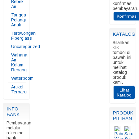
Bebek
konfirmasi
Air
pembayaran.
Tangga
Konfirmasi
Pelangi
Anak
Terowongan
KATALOG
Fiberglass
Silahkan
Uncategorized
klik
tombol di
Wahana
bawah ini
Air
untuk
Kolam
melihat
Renang
katalog
produk
Waterboom
kami.
Artikel
Lihat
Terbaru
Katalog
INFO
PRODUK
BANK
PILIHAN
Pembayaran
melalui
rekening
bank