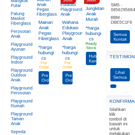
Mangkok
Seller
Seller
Jual
SMS -
Putar
Jungkitan
085629568
Patung
Anak
BBM -
Maskot
Murah
Mainan
Wahana
DBE5C1F9
Fiberglass
Anak
Edukasi
*harga
Perosotan
Pegas
Playground
hubungi
Semua
Anak
Fiberglass
Anak
cs
Kontak
Ready
Playground
*harga
*harga
Stock
Ayunan
hubungi
hubungi
Hubungi
TESTIMON
Playground
cs
cs
Kami
Indoor
Pre
Pre
Order
Order
Playground
Lihat
Outdoor
Pre
Pre
Semua
Anak
Order
Order
Playground
Perosotan
Playground
KONFIRMA
Rumah
Silahkan
Playground
klik
Taman
tombol di
Anak
bawah ini
untuk
Sepeda
melakukan