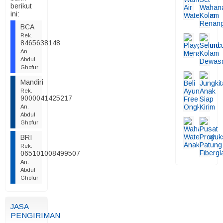
berikut
ini:
BCA
Rek.
8465638148
An.
Abdul
Ghofur
Mandiri
Rek.
9000041425217
An.
Abdul
Ghofur
BRI
Rek.
065101008499507
An.
Abdul
Ghofur
JASA
PENGIRIMAN