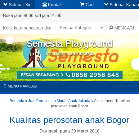
Sidebar Kiri
Kontak
Cart
Sidebar Kanan
Buka jam 08.00 s/d jam 21.00
MENCARI
Semesta Playground
Min Haitsu Laa Yahtasib
MENU NAVIGASI
Beranda
»
Jual Perosoatan Murah Anak Jakarta
» Attachment : Kualitas
perosotan anak Bogor
Kualitas perosotan anak Bogor
Diunggah pada 30 Maret 2018