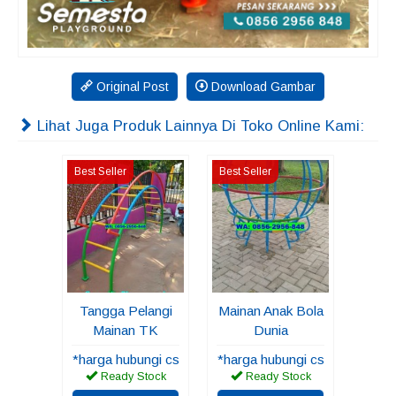
Original Post
Download Gambar
Lihat Juga Produk Lainnya Di Toko Online Kami:
Best Seller
Best Seller
Tangga Pelangi
Mainan Anak Bola
Mainan TK
Dunia
*harga hubungi cs
*harga hubungi cs
Ready Stock
Ready Stock