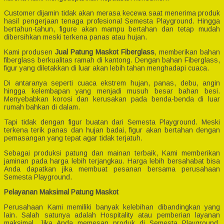
Customer dijamin tidak akan merasa kecewa saat menerima produk
hasil pengerjaan tenaga profesional Semesta Playground. Hingga
bertahun-tahun, figure akan mampu bertahan dan tetap mudah
dibersihkan meski terkena panas atau hujan.
Kami produsen
Jual Patung Maskot Fiberglass
, memberikan bahan
fiberglass berkualitas ramah di kantong. Dengan bahan Fiberglass,
figur yang diletakkan di luar akan lebih tahan menghadapi cuaca.
Di antaranya seperti cuaca ekstrem hujan, panas, debu, angin
hingga kelembapan yang menjadi musuh besar bahan besi.
Menyebabkan korosi dan kerusakan pada benda-benda di luar
rumah bahkan di dalam.
Tapi tidak dengan figur buatan dari Semesta Playground. Meski
terkena terik panas dan hujan badai, figur akan bertahan dengan
pemasangan yang tepat agar tidak terjatuh.
Sebagai produksi patung dan mainan terbaik, Kami memberikan
jaminan pada harga lebih terjangkau. Harga lebih bersahabat bisa
Anda dapatkan jika membuat pesanan bersama perusahaan
Semesta Playground.
Pelayanan Maksimal Patung Maskot
Perusahaan Kami memiliki banyak kelebihan dibandingkan yang
lain. Salah satunya adalah Hospitality atau pemberian layanan
maksimal. Jika Anda memesan produk di Semesta Playground,