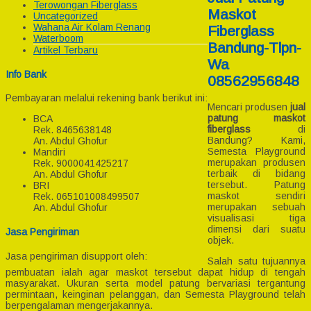
Terowongan Fiberglass
Maskot
Uncategorized
Wahana Air Kolam Renang
Fiberglass
Waterboom
Bandung-Tlpn-
Artikel Terbaru
Wa
Info Bank
08562956848
Pembayaran melalui rekening bank berikut ini:
Mencari produsen
jual
patung maskot
BCA
fiberglass
di
Rek.
8465638148
Bandung? Kami,
An. Abdul Ghofur
Semesta Playground
Mandiri
merupakan produsen
Rek.
9000041425217
terbaik di bidang
An. Abdul Ghofur
tersebut. Patung
BRI
maskot sendiri
Rek.
065101008499507
merupakan sebuah
An. Abdul Ghofur
visualisasi tiga
dimensi dari suatu
Jasa Pengiriman
objek.
Jasa pengiriman disupport oleh:
Salah satu tujuannya
pembuatan ialah agar maskot tersebut dapat hidup di tengah
masyarakat. Ukuran serta model patung bervariasi tergantung
permintaan, keinginan pelanggan, dan Semesta Playground telah
berpengalaman mengerjakannya.