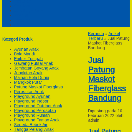
Pesanan
Cek Resi
Cek Biaya Kirim
Payment
Reseller
Afiliasi
Beranda
»
Artikel
Terbaru
» Jual Patung
Kategori Produk
Maskot Fiberglass
Bandung
Ayunan Anak
Bola Mandi
Jual
Ember Tumpah
Gawang Putsal Anak
Patung
Jembatan Goyang Anak
Jungkitan Anak
Maskot
Mainan Bola Dunia
Mangkok Putar
Fiberglass
Patung Maskot Fiberglass
Perosotan Anak
Bandung
Playground Ayunan
Playground Indoor
Playground Outdoor Anak
Playground Perosotan
Diposting pada 10
Playground Rumah
Februari 2022 oleh
Playground Taman Anak
admin
Sepeda Bebek Air
Tangga Pelangi Anak
Jual Patung