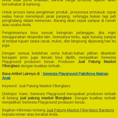
Anda tidak perlu khawatir, karena harga tersebut dijamin akan
bersahabat di kantong.
Untuk proses lama pengiriman produk, prosesnya termasuk cepat
walau harus menempuh jarak panjang, sehingga bukan lagi jadi
penghalang dalam memesan. Barang akan cepat sampai di rumah
atau usaha Anda.
Pengirimannya bisa sesuai keinginan pelanggan, jika ingin
menggunakan ekspedisi lain. Semuanya tentu, agar barang sampai
di tempat tujuan tanpa cacat, mulus, dan langsung dipasang hari itu
juga.
Dengan semua kelebihan serta bahan-bahan pilihan ditambah
beragam jenis juga desain bisa dipilih, menjadikan Semesta
Playground produsen besar. Produsen
Jual Patung Maskot
Fiberglass
dengan kualitas terbaik.
Baca Artikel Lainnya di :
Semesta Playground Pabriknya Mainan
Anak
Keyword: Jual Patung Maskot Fiberglass
Diskripsi: Kami, Semesta Playground merupakan produsen terbaik
di bidang
jual patung maskot fiberglass
. Dengan kualitas terbaik
menjadikan Semesta Playground produsen besar.
Bagikan informasi tentang
Jual Patung Maskot Fiberglass Bandung
kepada teman atau kerabat Anda.