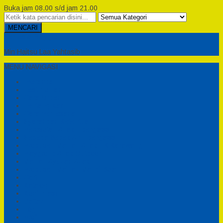
Buka jam 08.00 s/d jam 21.00
MENCARI
Semesta Playground
Min Haitsu Laa Yahtasib
MENU NAVIGASI
Beranda
Testimonial
Cara Order
Tentang Kami
Cara Pemesanan
Syarat dan Ketentuan
Perosotan Anak Fiberglass
Sepeda Bebek Air Fiberglass
Produsen Mainan Anak TK Karawang
Playgrond Anak Outdoor
Mainan Ayunan Anak
Produsen Mainan Mandi Bola
Cart
Katalog
Konfirmasi
Daftar
Login
Profil