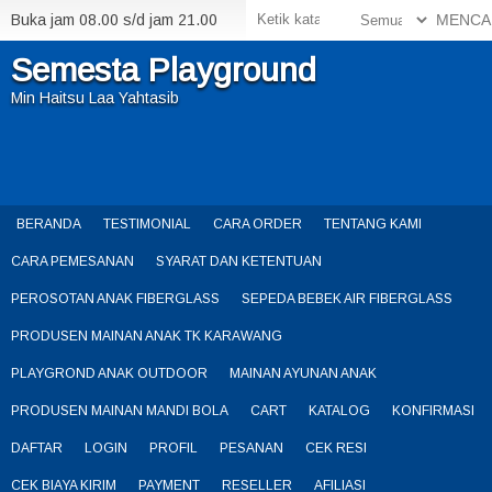
Buka jam 08.00 s/d jam 21.00
MENCA
Semesta Playground
Min Haitsu Laa Yahtasib
BERANDA
TESTIMONIAL
CARA ORDER
TENTANG KAMI
CARA PEMESANAN
SYARAT DAN KETENTUAN
PEROSOTAN ANAK FIBERGLASS
SEPEDA BEBEK AIR FIBERGLASS
PRODUSEN MAINAN ANAK TK KARAWANG
PLAYGROND ANAK OUTDOOR
MAINAN AYUNAN ANAK
PRODUSEN MAINAN MANDI BOLA
CART
KATALOG
KONFIRMASI
DAFTAR
LOGIN
PROFIL
PESANAN
CEK RESI
CEK BIAYA KIRIM
PAYMENT
RESELLER
AFILIASI