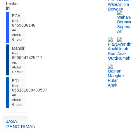
berikut
ini:
BCA
Rek.
8465638148
An.
Abdul
Ghofur
Mandiri
Rek.
9000041425217
An.
Abdul
Ghofur
BRI
Rek.
065101008499507
An.
Abdul
Ghofur
JASA
PENGIRIMAN