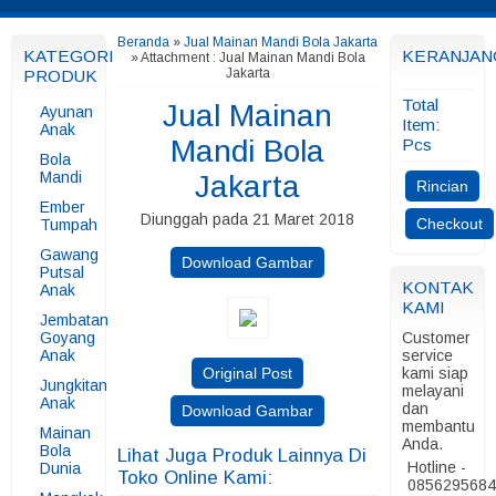
Beranda
»
Jual Mainan Mandi Bola Jakarta
KATEGORI
KERANJAN
» Attachment : Jual Mainan Mandi Bola
Jakarta
PRODUK
Total
Jual Mainan
Ayunan
Item:
Anak
Mandi Bola
Pcs
Bola
Mandi
Jakarta
Rincian
Ember
Diunggah pada 21 Maret 2018
Checkout
Tumpah
Gawang
Download Gambar
Putsal
KONTAK
Anak
KAMI
Jembatan
Goyang
Customer
Anak
service
Original Post
kami siap
Jungkitan
melayani
Anak
dan
Download Gambar
membantu
Mainan
Anda.
Bola
Lihat Juga Produk Lainnya Di
Hotline -
Dunia
Toko Online Kami:
085629568