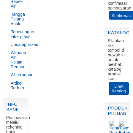
Bebek
konfirmasi
Air
pembayaran.
Tangga
Konfirmasi
Pelangi
Anak
Terowongan
KATALOG
Fiberglass
Silahkan
Uncategorized
klik
tombol di
Wahana
bawah ini
Air
untuk
Kolam
melihat
Renang
katalog
produk
Waterboom
kami.
Artikel
Lihat
Terbaru
Katalog
INFO
PRODUK
BANK
PILIHAN
Pembayaran
melalui
rekening
bank