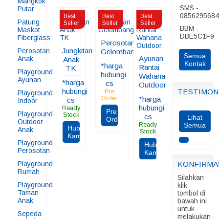
Mangkok
SMS -
Putar
085629568
Best
Best
Best
Patung
Seller
Seller
Seller
BBM -
Maskot
DBE5C1F9
Fiberglass
Perosotan
Jungkitan
Perosotan
Gelombang
Semua
Ayunan
Anak
Anak
Kontak
*harga
Rantai
TK
Playground
hubungi
Wahana
Ayunan
*harga
cs
Outdoor
hubungi
TESTIMON
Pre
Playground
Order
*harga
cs
Indoor
hubungi
Ready
Pre
Playground
Stock
cs
Lihat
Order
Outdoor
Ready
Semua
Hubungi
Anak
Stock
Kami
Playground
Hubungi
Perosotan
Kami
Playground
KONFIRMA
Rumah
Silahkan
Playground
klik
Taman
tombol di
Anak
bawah ini
untuk
Sepeda
melakukan