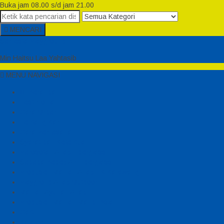
Buka jam 08.00 s/d jam 21.00
MENCARI
Semesta Playground
Min Haitsu Laa Yahtasib
MENU NAVIGASI
Beranda
Testimonial
Cara Order
Tentang Kami
Cara Pemesanan
Syarat dan Ketentuan
Perosotan Anak Fiberglass
Sepeda Bebek Air Fiberglass
Produsen Mainan Anak TK Karawang
Playgrond Anak Outdoor
Mainan Ayunan Anak
Produsen Mainan Mandi Bola
Cart
Katalog