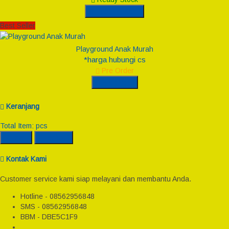
Hubungi Kami
Best Seller
Playground Anak Murah
*harga hubungi cs
Pre Order
Pre Order
Keranjang
Total Item:
pcs
Rincian
Checkout
Kontak Kami
Customer service kami siap melayani dan membantu Anda.
Hotline - 08562956848
SMS - 08562956848
BBM - DBE5C1F9