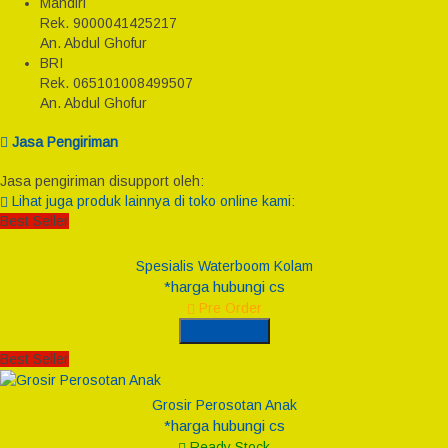
Mandiri
Rek.
9000041425217
An. Abdul Ghofur
BRI
Rek.
065101008499507
An. Abdul Ghofur
Jasa Pengiriman
Jasa pengiriman disupport oleh:
Lihat juga produk lainnya di toko online kami:
Best Seller
Spesialis Waterboom Kolam
*harga hubungi cs
Pre Order
Pre Order
Best Seller
Grosir Perosotan Anak
*harga hubungi cs
Ready Stock