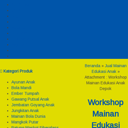
Konfirmasi
Daftar
Login
Profil
Pesanan
Cek Resi
Cek Biaya Kirim
Payment
Reseller
Afiliasi
Beranda
»
Jual Mainan
Kategori Produk
Edukasi Anak
»
Attachment : Workshop
Ayunan Anak
Mainan Edukasi Anak
Bola Mandi
Depok
Ember Tumpah
Gawang Putsal Anak
Workshop
Jembatan Goyang Anak
Jungkitan Anak
Mainan
Mainan Bola Dunia
Mangkok Putar
Edukasi
Patung Maskot Fiberglass