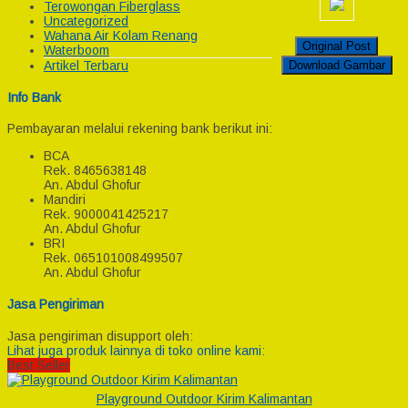
Terowongan Fiberglass
Uncategorized
Wahana Air Kolam Renang
Original Post
Waterboom
Download Gambar
Artikel Terbaru
Info Bank
Pembayaran melalui rekening bank berikut ini:
BCA
Rek.
8465638148
An. Abdul Ghofur
Mandiri
Rek.
9000041425217
An. Abdul Ghofur
BRI
Rek.
065101008499507
An. Abdul Ghofur
Jasa Pengiriman
Jasa pengiriman disupport oleh:
Lihat juga produk lainnya di toko online kami:
Best Seller
Playground Outdoor Kirim Kalimantan