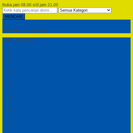
Buka jam 08.00 s/d jam 21.00
MENCARI
Semesta Playground
Min Haitsu Laa Yahtasib
MENU NAVIGASI
Beranda
Testimonial
Cara Order
Tentang Kami
Cara Pemesanan
Syarat dan Ketentuan
Perosotan Anak Fiberglass
Sepeda Bebek Air Fiberglass
Produsen Mainan Anak TK Karawang
Playgrond Anak Outdoor
Mainan Ayunan Anak
Produsen Mainan Mandi Bola
Cart
Katalog
Konfirmasi
Daftar
Login
Profil