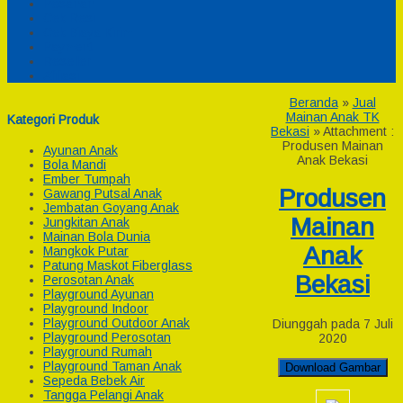
Pesanan
Cek Resi
Cek Biaya Kirim
Payment
Reseller
Afiliasi
Beranda
»
Jual
Mainan Anak TK
Kategori Produk
Bekasi
» Attachment :
Produsen Mainan
Ayunan Anak
Anak Bekasi
Bola Mandi
Ember Tumpah
Produsen
Gawang Putsal Anak
Jembatan Goyang Anak
Mainan
Jungkitan Anak
Mainan Bola Dunia
Anak
Mangkok Putar
Patung Maskot Fiberglass
Bekasi
Perosotan Anak
Playground Ayunan
Playground Indoor
Playground Outdoor Anak
Diunggah pada 7 Juli
Playground Perosotan
2020
Playground Rumah
Playground Taman Anak
Download Gambar
Sepeda Bebek Air
Tangga Pelangi Anak