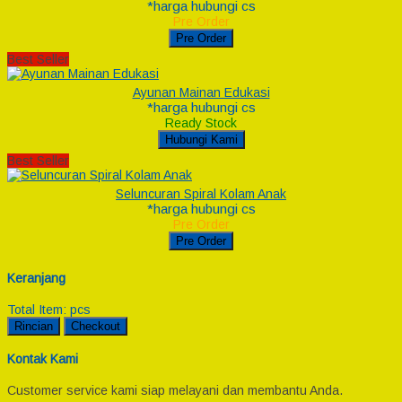
*harga hubungi cs
Pre Order
Pre Order
Best Seller
Ayunan Mainan Edukasi
*harga hubungi cs
Ready Stock
Hubungi Kami
Best Seller
Seluncuran Spiral Kolam Anak
*harga hubungi cs
Pre Order
Pre Order
Keranjang
Total Item:
pcs
Rincian
Checkout
Kontak Kami
Customer service kami siap melayani dan membantu Anda.