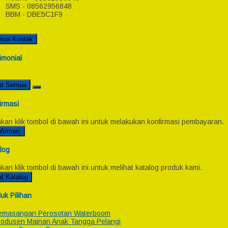
SMS - 08562956848
BBM - DBE5C1F9
mua Kontak
imonial
at Semua
irmasi
hkan klik tombol di bawah ini untuk melakukan konfirmasi pembayaran.
firmasi
log
hkan klik tombol di bawah ini untuk melihat katalog produk kami.
at Katalog
uk Pilihan