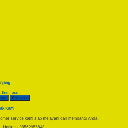
njang
l Item:
pcs
cian
Checkout
ak Kami
omer service kami siap melayani dan membantu Anda.
Hotline - 08562956848