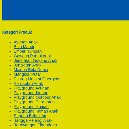
Cek Biaya Kirim
Payment
Reseller
Afiliasi
Kategori Produk
Ayunan Anak
Bola Mandi
Ember Tumpah
Gawang Putsal Anak
Jembatan Goyang Anak
Jungkitan Anak
Mainan Bola Dunia
Mangkok Putar
Patung Maskot Fiberglass
Perosotan Anak
Playground Ayunan
Playground Indoor
Playground Outdoor Anak
Playground Perosotan
Playground Rumah
Playground Taman Anak
Sepeda Bebek Air
Tangga Pelangi Anak
Terowongan Fiberglass