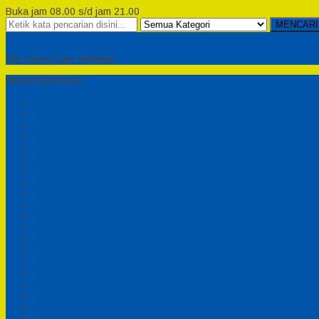
Buka jam 08.00 s/d jam 21.00
MENCARI
Semesta Playground
Min Haitsu Laa Yahtasib
MENU NAVIGASI
Beranda
Testimonial
Cara Order
Tentang Kami
Cara Pemesanan
Syarat dan Ketentuan
Perosotan Anak Fiberglass
Sepeda Bebek Air Fiberglass
Produsen Mainan Anak TK Karawang
Playgrond Anak Outdoor
Mainan Ayunan Anak
Produsen Mainan Mandi Bola
Cart
Katalog
Konfirmasi
Daftar
Login
Profil
Pesanan
Cek Resi