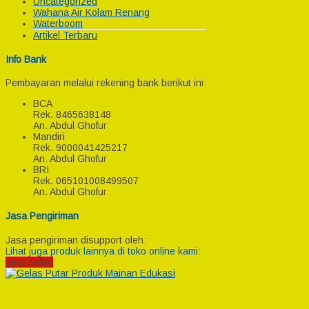
Uncategorized
Wahana Air Kolam Renang
Waterboom
Artikel Terbaru
Info Bank
Pembayaran melalui rekening bank berikut ini:
BCA
Rek.
8465638148
An. Abdul Ghofur
Mandiri
Rek.
9000041425217
An. Abdul Ghofur
BRI
Rek.
065101008499507
An. Abdul Ghofur
Jasa Pengiriman
Jasa pengiriman disupport oleh:
Lihat juga produk lainnya di toko online kami:
Best Seller