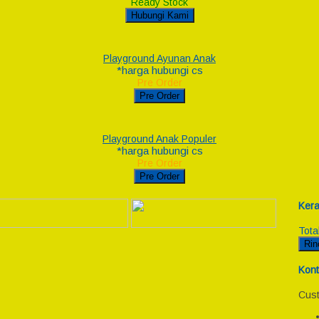
Ready Stock
Hubungi Kami
Playground Ayunan Anak
*harga hubungi cs
Pre Order
Pre Order
Playground Anak Populer
*harga hubungi cs
Pre Order
Pre Order
Kera
Tota
Rin
Kont
Cust