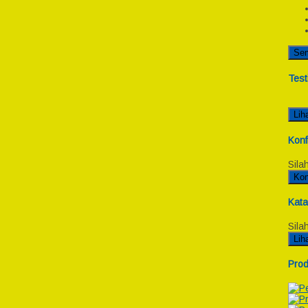
Se
Test
Lih
Konf
Sila
Kon
Kata
Sila
Lih
Prod