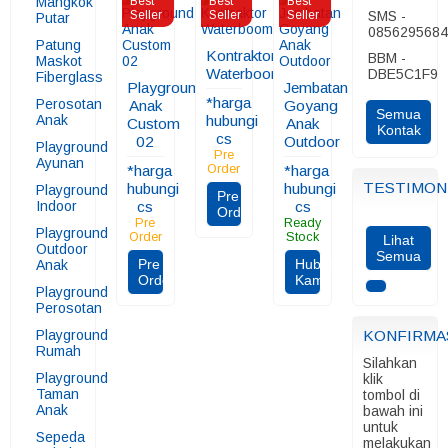
Mangkok
Best
Best
Best
Seller
Seller
Seller
SMS -
Putar
085629568
Patung
Kontraktor
BBM -
Maskot
Waterboom
DBE5C1F9
Fiberglass
Playground
Jembatan
*harga
Perosotan
Anak
Goyang
Semua
Anak
hubungi
Custom
Anak
Kontak
cs
02
Outdoor
Playground
Pre
Ayunan
*harga
Order
*harga
TESTIMON
hubungi
hubungi
Playground
Pre
Indoor
cs
cs
Order
Pre
Ready
Playground
Order
Stock
Lihat
Outdoor
Semua
Pre
Hubungi
Anak
Order
Kami
Playground
Perosotan
Playground
KONFIRMA
Rumah
Silahkan
Playground
klik
Taman
tombol di
Anak
bawah ini
untuk
Sepeda
melakukan