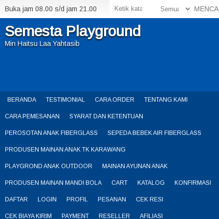
Buka jam 08.00 s/d jam 21.00
MENCA
Semesta Playground
Min Haitsu Laa Yahtasib
BERANDA
TESTIMONIAL
CARA ORDER
TENTANG KAMI
CARA PEMESANAN
SYARAT DAN KETENTUAN
PEROSOTAN ANAK FIBERGLASS
SEPEDA BEBEK AIR FIBERGLASS
PRODUSEN MAINAN ANAK TK KARAWANG
PLAYGROND ANAK OUTDOOR
MAINAN AYUNAN ANAK
PRODUSEN MAINAN MANDI BOLA
CART
KATALOG
KONFIRMASI
DAFTAR
LOGIN
PROFIL
PESANAN
CEK RESI
CEK BIAYA KIRIM
PAYMENT
RESELLER
AFILIASI