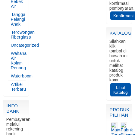
Bebek
konfirmasi
Air
pembayaran.
Tangga
Konfirmasi
Pelangi
Anak
Terowongan
KATALOG
Fiberglass
Silahkan
Uncategorized
klik
tombol di
Wahana
bawah ini
Air
untuk
Kolam
melihat
Renang
katalog
produk
Waterboom
kami.
Artikel
Lihat
Terbaru
Katalog
INFO
PRODUK
BANK
PILIHAN
Pembayaran
melalui
rekening
bank