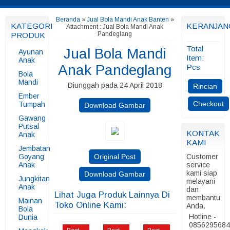
Beranda
»
Jual Bola Mandi Anak Banten
»
KATEGORI
KERANJAN
Attachment : Jual Bola Mandi Anak
Pandeglang
PRODUK
Total
Jual Bola Mandi
Ayunan
Item:
Anak
Anak Pandeglang
Pcs
Bola
Mandi
Diunggah pada 24 April 2018
Rincian
Ember
Checkout
Tumpah
Download Gambar
Gawang
Putsal
KONTAK
Anak
KAMI
Jembatan
Goyang
Original Post
Customer
Anak
service
kami siap
Download Gambar
Jungkitan
melayani
Anak
dan
Lihat Juga Produk Lainnya Di
membantu
Mainan
Toko Online Kami:
Anda.
Bola
Hotline -
Dunia
085629568