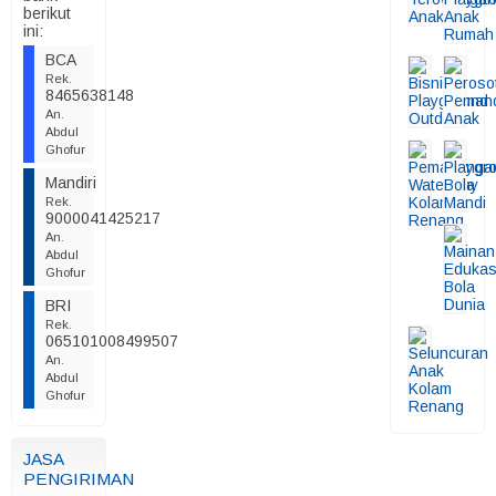
berikut
ini:
BCA
Rek.
8465638148
An.
Abdul
Ghofur
Mandiri
Rek.
9000041425217
An.
Abdul
Ghofur
BRI
Rek.
065101008499507
An.
Abdul
Ghofur
JASA
PENGIRIMAN