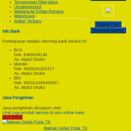
Terowongan Fiberglass
Uncategorized
Wahana Air Kolam Renang
Waterboom
Artikel Terbaru
Original Post
Download Gambar
Info Bank
Pembayaran melalui rekening bank berikut ini:
BCA
Rek.
8465638148
An. Abdul Ghofur
Mandiri
Rek.
9000041425217
An. Abdul Ghofur
BRI
Rek.
065101008499507
An. Abdul Ghofur
Jasa Pengiriman
Jasa pengiriman disupport oleh:
Lihat juga produk lainnya di toko online kami:
Best Seller
Mainan Gelas Putar TK