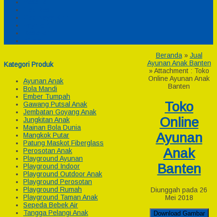
Pesanan
Cek Resi
Cek Biaya Kirim
Payment
Reseller
Afiliasi
Beranda
»
Jual
Ayunan Anak Banten
Kategori Produk
» Attachment : Toko
Online Ayunan Anak
Ayunan Anak
Banten
Bola Mandi
Ember Tumpah
Toko
Gawang Putsal Anak
Jembatan Goyang Anak
Online
Jungkitan Anak
Mainan Bola Dunia
Ayunan
Mangkok Putar
Patung Maskot Fiberglass
Anak
Perosotan Anak
Playground Ayunan
Banten
Playground Indoor
Playground Outdoor Anak
Playground Perosotan
Playground Rumah
Diunggah pada 26
Playground Taman Anak
Mei 2018
Sepeda Bebek Air
Tangga Pelangi Anak
Download Gambar