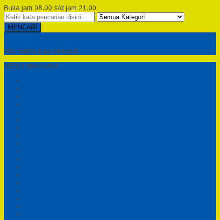
Buka jam 08.00 s/d jam 21.00
MENCARI
Semesta Playground
Min Haitsu Laa Yahtasib
MENU NAVIGASI
Beranda
Testimonial
Cara Order
Tentang Kami
Cara Pemesanan
Syarat dan Ketentuan
Perosotan Anak Fiberglass
Sepeda Bebek Air Fiberglass
Produsen Mainan Anak TK Karawang
Playgrond Anak Outdoor
Mainan Ayunan Anak
Produsen Mainan Mandi Bola
Cart
Katalog
Konfirmasi
Daftar
Login
Profil