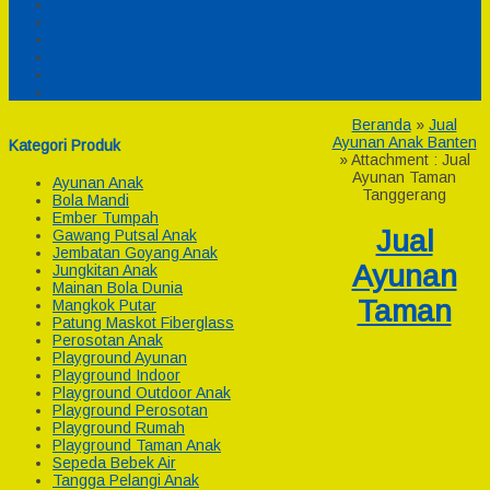
Pesanan
Cek Resi
Cek Biaya Kirim
Payment
Reseller
Afiliasi
Beranda
»
Jual
Ayunan Anak Banten
Kategori Produk
» Attachment : Jual
Ayunan Taman
Ayunan Anak
Tanggerang
Bola Mandi
Ember Tumpah
Jual
Gawang Putsal Anak
Jembatan Goyang Anak
Ayunan
Jungkitan Anak
Mainan Bola Dunia
Taman
Mangkok Putar
Patung Maskot Fiberglass
Perosotan Anak
Playground Ayunan
Playground Indoor
Playground Outdoor Anak
Playground Perosotan
Playground Rumah
Playground Taman Anak
Sepeda Bebek Air
Tangga Pelangi Anak