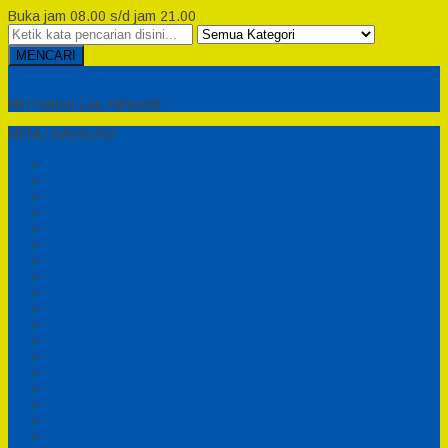
Buka jam 08.00 s/d jam 21.00
MENCARI
Semesta Playground
Min Haitsu Laa Yahtasib
MENU NAVIGASI
Beranda
Testimonial
Cara Order
Tentang Kami
Cara Pemesanan
Syarat dan Ketentuan
Perosotan Anak Fiberglass
Sepeda Bebek Air Fiberglass
Produsen Mainan Anak TK Karawang
Playgrond Anak Outdoor
Mainan Ayunan Anak
Produsen Mainan Mandi Bola
Cart
Katalog
Konfirmasi
Daftar
Login
Profil