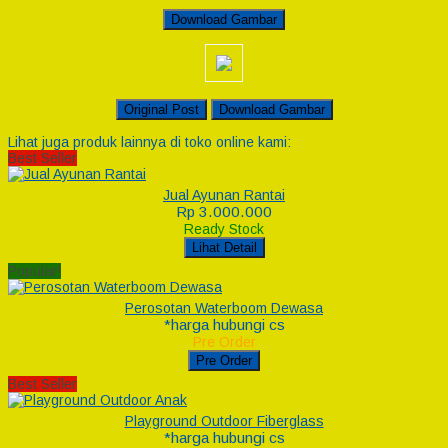
Download Gambar
Original Post
Download Gambar
Lihat juga produk lainnya di toko online kami:
Best Seller
Jual Ayunan Rantai
Rp 3.000.000
Ready Stock
Lihat Detail
Popular!
Perosotan Waterboom Dewasa
*harga hubungi cs
Pre Order
Pre Order
Best Seller
Playground Outdoor Fiberglass
*harga hubungi cs