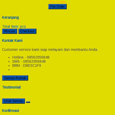
Pre Order
Pre Order
Keranjang
Total Item:
pcs
Rincian
Checkout
Kontak Kami
Customer service kami siap melayani dan membantu Anda.
Hotline - 08562956848
SMS - 08562956848
BBM - DBE5C1F9
Semua Kontak
Testimonial
Lihat Semua
Konfirmasi