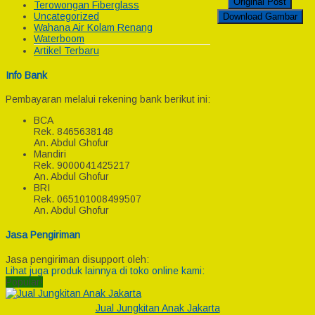
Original Post
Terowongan Fiberglass
Uncategorized
Download Gambar
Wahana Air Kolam Renang
Waterboom
Artikel Terbaru
Info Bank
Pembayaran melalui rekening bank berikut ini:
BCA
Rek.
8465638148
An. Abdul Ghofur
Mandiri
Rek.
9000041425217
An. Abdul Ghofur
BRI
Rek.
065101008499507
An. Abdul Ghofur
Jasa Pengiriman
Jasa pengiriman disupport oleh:
Lihat juga produk lainnya di toko online kami:
Popular!
Jual Jungkitan Anak Jakarta