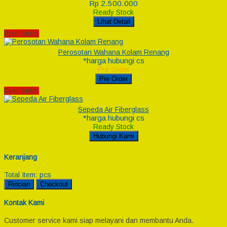
Rp 2.500.000
Ready Stock
Lihat Detail
Best Seller
Perosotan Wahana Kolam Renang
*harga hubungi cs
Pre Order
Pre Order
Best Seller
Sepeda Air Fiberglass
*harga hubungi cs
Ready Stock
Hubungi Kami
Keranjang
Total Item:
pcs
Rincian
Checkout
Kontak Kami
Customer service kami siap melayani dan membantu Anda.