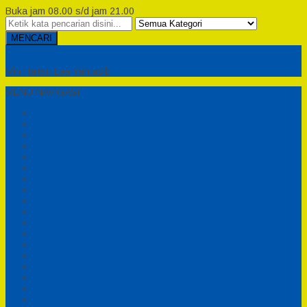
Buka jam 08.00 s/d jam 21.00
MENCARI
Semesta Playground
Min Haitsu Laa Yahtasib
MENU NAVIGASI
Beranda
Testimonial
Cara Order
Tentang Kami
Cara Pemesanan
Syarat dan Ketentuan
Perosotan Anak Fiberglass
Sepeda Bebek Air Fiberglass
Produsen Mainan Anak TK Karawang
Playgrond Anak Outdoor
Mainan Ayunan Anak
Produsen Mainan Mandi Bola
Cart
Katalog
Konfirmasi
Daftar
Login
Profil