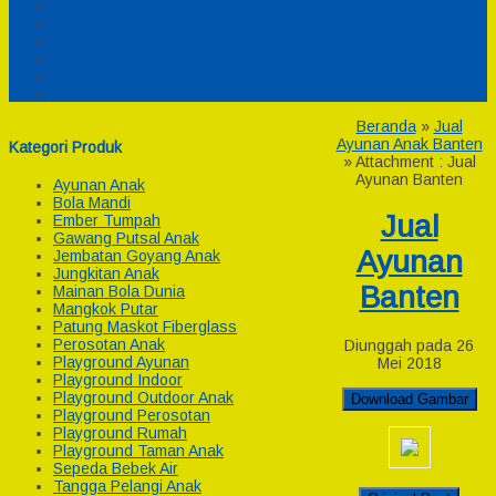
Pesanan
Cek Resi
Cek Biaya Kirim
Payment
Reseller
Afiliasi
Beranda
»
Jual
Ayunan Anak Banten
Kategori Produk
» Attachment : Jual
Ayunan Banten
Ayunan Anak
Bola Mandi
Jual
Ember Tumpah
Gawang Putsal Anak
Ayunan
Jembatan Goyang Anak
Jungkitan Anak
Banten
Mainan Bola Dunia
Mangkok Putar
Patung Maskot Fiberglass
Perosotan Anak
Diunggah pada 26
Playground Ayunan
Mei 2018
Playground Indoor
Playground Outdoor Anak
Download Gambar
Playground Perosotan
Playground Rumah
Playground Taman Anak
Sepeda Bebek Air
Tangga Pelangi Anak