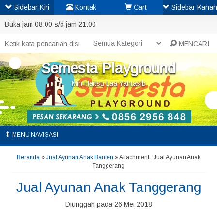
Sidebar Kiri
Kontak
Cart
Sidebar Kanan
Buka jam 08.00 s/d jam 21.00
MENCARI
Semesta Playground
Min Haitsu Laa Yahtasib
MENU NAVIGASI
Beranda
»
Jual Ayunan Anak Banten
» Attachment : Jual Ayunan Anak
Tanggerang
Jual Ayunan Anak Tanggerang
Diunggah pada 26 Mei 2018