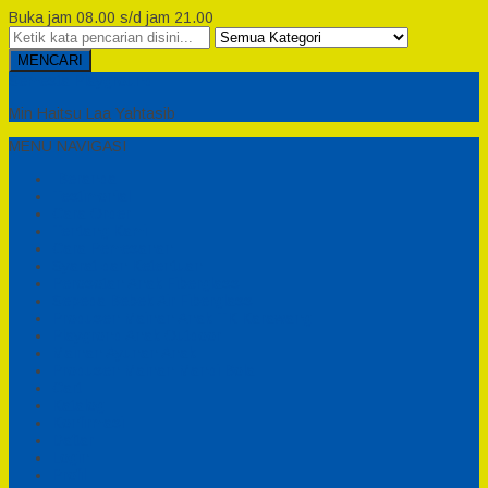
Buka jam 08.00 s/d jam 21.00
MENCARI
Semesta Playground
Min Haitsu Laa Yahtasib
MENU NAVIGASI
Beranda
Testimonial
Cara Order
Tentang Kami
Cara Pemesanan
Syarat dan Ketentuan
Perosotan Anak Fiberglass
Sepeda Bebek Air Fiberglass
Produsen Mainan Anak TK Karawang
Playgrond Anak Outdoor
Mainan Ayunan Anak
Produsen Mainan Mandi Bola
Cart
Katalog
Konfirmasi
Daftar
Login
Profil