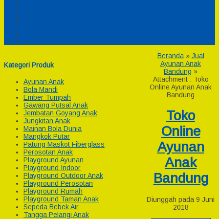
Pesanan
Cek Resi
Cek Biaya Kirim
Payment
Reseller
Afiliasi
Beranda
»
Jual
Ayunan Anak
Kategori Produk
Bandung
»
Attachment : Toko
Ayunan Anak
Online Ayunan Anak
Bola Mandi
Bandung
Ember Tumpah
Gawang Putsal Anak
Toko
Jembatan Goyang Anak
Jungkitan Anak
Online
Mainan Bola Dunia
Mangkok Putar
Ayunan
Patung Maskot Fiberglass
Perosotan Anak
Anak
Playground Ayunan
Playground Indoor
Bandung
Playground Outdoor Anak
Playground Perosotan
Playground Rumah
Playground Taman Anak
Diunggah pada 9 Juni
Sepeda Bebek Air
2018
Tangga Pelangi Anak