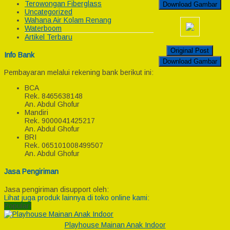
Terowongan Fiberglass
Download Gambar
Uncategorized
Wahana Air Kolam Renang
Waterboom
Artikel Terbaru
Original Post
Info Bank
Download Gambar
Pembayaran melalui rekening bank berikut ini:
BCA
Rek.
8465638148
An. Abdul Ghofur
Mandiri
Rek.
9000041425217
An. Abdul Ghofur
BRI
Rek.
065101008499507
An. Abdul Ghofur
Jasa Pengiriman
Jasa pengiriman disupport oleh:
Lihat juga produk lainnya di toko online kami:
Popular!
Playhouse Mainan Anak Indoor