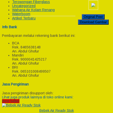
Terowongan Fiberglass
Uncategorized
Wahana Air Kolam Renang
Waterboom
Original Post
Artikel Terbaru
Download Gambar
Info Bank
Pembayaran melalui rekening bank berikut ini:
BCA
Rek.
8465638148
An. Abdul Ghofur
Mandiri
Rek.
9000041425217
An. Abdul Ghofur
BRI
Rek.
065101008499507
An. Abdul Ghofur
Jasa Pengiriman
Jasa pengiriman disupport oleh:
Lihat juga produk lainnya di toko online kami:
Best Seller
Bebek Air Ready Stok