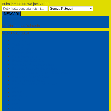
Buka jam 08.00 s/d jam 21.00
MENCARI
Semesta Playground
Min Haitsu Laa Yahtasib
MENU NAVIGASI
Beranda
Testimonial
Cara Order
Tentang Kami
Cara Pemesanan
Syarat dan Ketentuan
Perosotan Anak Fiberglass
Sepeda Bebek Air Fiberglass
Produsen Mainan Anak TK Karawang
Playgrond Anak Outdoor
Mainan Ayunan Anak
Produsen Mainan Mandi Bola
Cart
Katalog
Konfirmasi
Daftar
Login
Profil