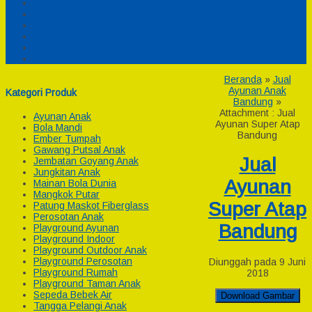
Pesanan
Cek Resi
Cek Biaya Kirim
Payment
Reseller
Afiliasi
Beranda
»
Jual
Ayunan Anak
Kategori Produk
Bandung
»
Attachment : Jual
Ayunan Anak
Ayunan Super Atap
Bola Mandi
Bandung
Ember Tumpah
Gawang Putsal Anak
Jual
Jembatan Goyang Anak
Jungkitan Anak
Ayunan
Mainan Bola Dunia
Mangkok Putar
Super Atap
Patung Maskot Fiberglass
Perosotan Anak
Bandung
Playground Ayunan
Playground Indoor
Playground Outdoor Anak
Playground Perosotan
Diunggah pada 9 Juni
Playground Rumah
2018
Playground Taman Anak
Sepeda Bebek Air
Download Gambar
Tangga Pelangi Anak